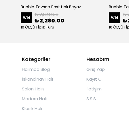
Bubble Tavşan Post Halı Beyaz
Bubble Tav
₺ 2,640.00
₺ 
%
14
%
14
₺ 2,280.00
₺ 
10 ÖLÇÜ 1 İplik Türü
10 ÖLÇÜ 1 İ
Kategoriler
Hesabım
Halımod Blog
Giriş Yap
İskandinav Halı
Kayıt Ol
Salon Halısı
İletişim
Modern Halı
S.S.S.
Klasik Halı