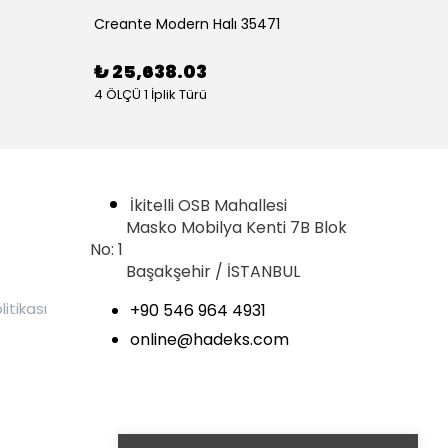
Creante Modern Halı 35471
Creant
₺ 25,638.03
₺ 16
4 ÖLÇÜ 1 İplik Türü
4 ÖLÇÜ 1
İkitelli OSB Mahallesi
Masko Mobilya Kenti 7B Blok
No: 1
Başakşehir / İSTANBUL
litikası
+90 546 964 4931
online@hadeks.com