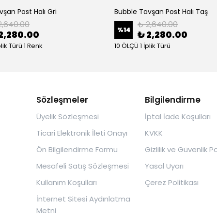
şan Post Halı Gri
Bubble Tavşan Post Halı Taş
2,640.00
₺ 2,640.00
%
14
2,280.00
₺ 2,280.00
plik Türü 1 Renk
10 ÖLÇÜ 1 İplik Türü
Sözleşmeler
Bilgilendirme
Üyelik Sözleşmesi
İptal İade Koşulları
Ticari Elektronik İleti Onayı
KVKK
Ön Bilgilendirme Formu
Gizlilik ve Güvenlik Po
Mesafeli Satış Sözleşmesi
Yasal Uyarı
Kullanım Koşulları
Çerez Politikası
İnternet Sitesi Aydınlatma
Metni