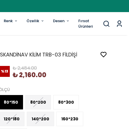
Renk
Özellik
Desen
Fırsat
Ürünleri
İSKANDİNAV KİLİM TRB-03 FİLDİŞİ
₺ 2,484.00
%
13
₺ 2,160.00
ÖLÇÜ
80*150
80*200
80*300
120*180
140*200
160*230