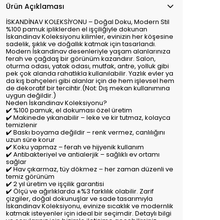
Ürün Açıklaması
İSKANDİNAV KOLEKSİYONU – Doğal Doku, Modern Stil
%100 pamuk ipliklerden el işçiliğiyle dokunan
İskandinav Koleksiyonu kilimler, evinizin her köşesine
sadelik, şıklık ve doğallık katmak için tasarlandı.
Modern İskandinav desenleriyle yaşam alanlarınıza
ferah ve çağdaş bir görünüm kazandırır. Salon,
oturma odası, yatak odası, mutfak, antre, yolluk gibi
pek çok alanda rahatlıkla kullanılabilir. Yazlık evler ya
da kış bahçeleri gibi alanlar için de hem işlevsel hem
de dekoratif bir tercihtir.(Not: Dış mekan kullanımına
uygun değildir.)
Neden İskandinav Koleksiyonu?
✔️ %100 pamuk, el dokuması özel üretim
✔️ Makinede yıkanabilir – leke ve kir tutmaz, kolayca
temizlenir
✔️ Baskı boyama değildir – renk vermez, canlılığını
uzun süre korur
✔️ Koku yapmaz – ferah ve hijyenik kullanım
✔️ Antibakteriyel ve antialerjik – sağlıklı ev ortamı
sağlar
✔️ Hav çıkarmaz, tüy dökmez – her zaman düzenli ve
temiz görünüm
✔️ 2 yıl üretim ve işçilik garantisi
✔️ Ölçü ve ağırlıklarda ±%3 farklılık olabilir. Zarif
çizgiler, doğal dokunuşlar ve sade tasarımıyla
İskandinav Koleksiyonu, evinize sıcaklık ve modernlik
katmak isteyenler için ideal bir seçimdir. Detaylı bilgi