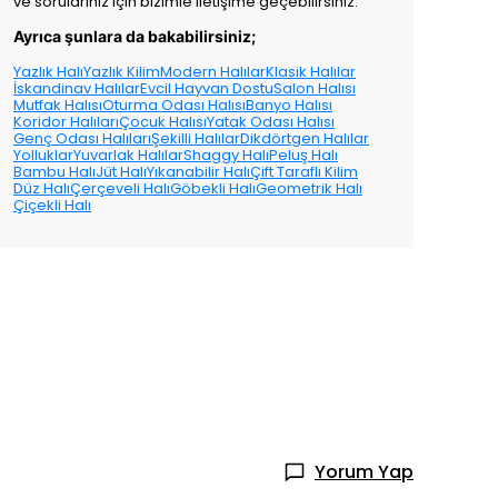
ve sorularınız için bizimle iletişime geçebilirsiniz.
Ayrıca şunlara da bakabilirsiniz;
Yazlık Halı
Yazlık Kilim
Modern Halılar
Klasik Halılar
İskandinav Halılar
Evcil Hayvan Dostu
Salon Halısı
Mutfak Halısı
Oturma Odası Halısı
Banyo Halısı
Koridor Halıları
Çocuk Halısı
Yatak Odası Halısı
Genç Odası Halıları
Şekilli Halılar
Dikdörtgen Halılar
Yolluklar
Yuvarlak Halılar
Shaggy Halı
Peluş Halı
Bambu Halı
Jüt Halı
Yıkanabilir Halı
Çift Taraflı Kilim
Düz Halı
Çerçeveli Halı
Göbekli Halı
Geometrik Halı
Çiçekli Halı
Yorum Yap