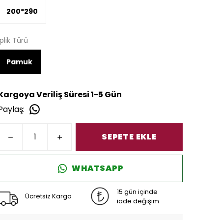
200*290
İplik Türü
Pamuk
Kargoya Veriliş Süresi 1-5 Gün
Paylaş
:
SEPETE EKLE
WHATSAPP
15 gün içinde
Ücretsiz Kargo
iade değişim