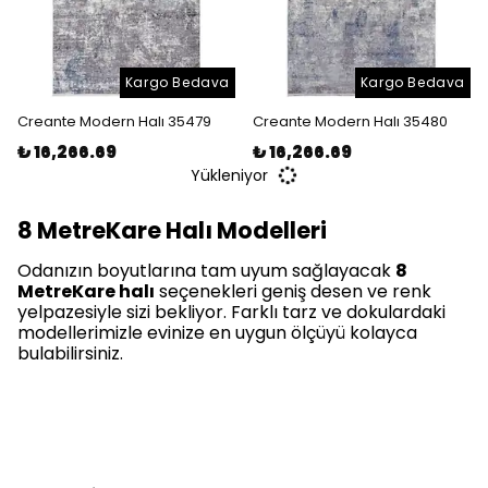
Kargo Bedava
Kargo Bedava
Creante Modern Halı 35479
Creante Modern Halı 35480
₺ 16,266.69
₺ 16,266.69
Yükleniyor
8 MetreKare Halı Modelleri
Odanızın boyutlarına tam uyum sağlayacak
8
MetreKare halı
seçenekleri geniş desen ve renk
yelpazesiyle sizi bekliyor. Farklı tarz ve dokulardaki
modellerimizle evinize en uygun ölçüyü kolayca
bulabilirsiniz.