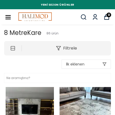
YENI SEZON ÜRÜNLER
0
8 MetreKare
86
ürün
Filtrele
İlk eklenen