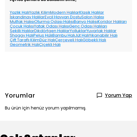
Yazlık Halı
Yazlık Kilim
Modern Halılar
Klasik Halılar
İskandinav Halılar
Evcil Hayvan Dostu
Salon Halısı
Mutfak Halısı
Oturma Odası Halısı
Banyo Halısı
Koridor Halıları
Çocuk Halısı
Yatak Odası Halısı
Genç Odası Halıları
Şekilli Halılar
Dikdörtgen Halılar
Yolluklar
Yuvarlak Halılar
Shaggy Halı
Peluş Halı
Bambu Halı
Jüt Halı
Yıkanabilir Halı
Çift Taraflı Kilim
Düz Halı
Çerçeveli Halı
Göbekli Halı
Geometrik Halı
Çiçekli Halı
Yorumlar
Yorum Yap
Bu ürün için henüz yorum yapılmamış.