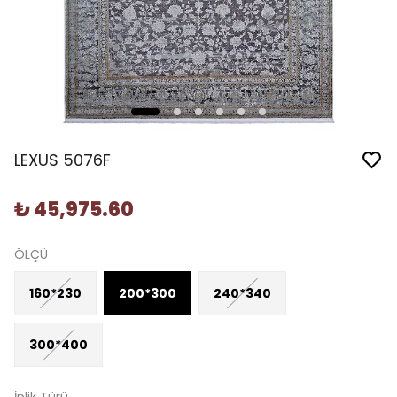
LEXUS 5076F
₺ 45,975.60
ÖLÇÜ
160*230
200*300
240*340
300*400