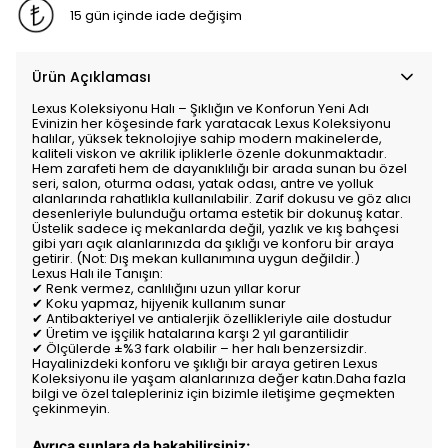
15 gün içinde iade değişim
Ürün Açıklaması
Lexus Koleksiyonu Halı – Şıklığın ve Konforun Yeni Adı
Evinizin her köşesinde fark yaratacak Lexus Koleksiyonu
halılar, yüksek teknolojiye sahip modern makinelerde,
kaliteli viskon ve akrilik ipliklerle özenle dokunmaktadır.
Hem zarafeti hem de dayanıklılığı bir arada sunan bu özel
seri, salon, oturma odası, yatak odası, antre ve yolluk
alanlarında rahatlıkla kullanılabilir. Zarif dokusu ve göz alıcı
desenleriyle bulunduğu ortama estetik bir dokunuş katar.
Üstelik sadece iç mekanlarda değil, yazlık ve kış bahçesi
gibi yarı açık alanlarınızda da şıklığı ve konforu bir araya
getirir. (Not: Dış mekan kullanımına uygun değildir.)
Lexus Halı ile Tanışın:
✔ Renk vermez, canlılığını uzun yıllar korur
✔ Koku yapmaz, hijyenik kullanım sunar
✔ Antibakteriyel ve antialerjik özellikleriyle aile dostudur
✔ Üretim ve işçilik hatalarına karşı 2 yıl garantilidir
✔ Ölçülerde ±%3 fark olabilir – her halı benzersizdir.
Hayalinizdeki konforu ve şıklığı bir araya getiren Lexus
Koleksiyonu ile yaşam alanlarınıza değer katın.Daha fazla
bilgi ve özel talepleriniz için bizimle iletişime geçmekten
çekinmeyin.
Ayrıca şunlara da bakabilirsiniz;