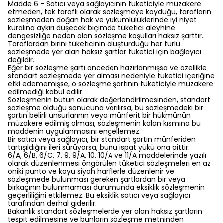
Madde 6 - Satıcı veya sağlayıcının tüketiciyle müzakere
etmeden, tek taraflı olarak sözleşmeye koyduğu, tarafların
sözleşmeden doğan hak ve yükümlülüklerinde iyi niyet
kuralına aykırı düşecek biçimde tüketici aleyhine
dengesizliğe neden olan sözleşme koşulları haksız şarttır.
Taraflardan birini tüketicinin oluşturduğu her türlü
sözleşmede yer alan haksız şartlar tüketici için bağlayıcı
değildir.
Eğer bir sözleşme şartı önceden hazırlanmışsa ve özellikle
standart sözleşmede yer alması nedeniyle tüketici içeriğine
etki edememişse, o sözleşme şartının tüketiciyle müzakere
edilmediği kabul edilir.
Sözleşmenin bütün olarak değerlendirilmesinden, standart
sözleşme olduğu sonucuna varılırsa, bu sözleşmedeki bir
şartın belirli unsurlarının veya münferit bir hükmünün
müzakere edilmiş olması, sözleşmenin kalan kısmına bu
maddenin uygulanmasını engellemez.
Bir satıcı veya sağlayıcı, bir standart şartın münferiden
tartışıldığını ileri sürüyorsa, bunu ispat yükü ona aittir.
6/A, 6/B, 6/C, 7, 9, 9/A, 10, 10/A ve 11/A maddelerinde yazılı
olarak düzenlenmesi öngörülen tüketici sözleşmeleri en az
oniki punto ve koyu siyah harflerle düzenlenir ve
sözleşmede bulunması gereken şartlardan bir veya
birkaçının bulunmaması durumunda eksiklik sözleşmenin
geçerliliğini etkilemez. Bu eksiklik satıcı veya sağlayıcı
tarafından derhal giderilir.
Bakanlık standart sözleşmelerde yer alan haksız şartların
tespit edilmesine ve bunların sözleşme metninden