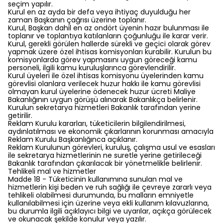
seçim yapılır.
Kurul en az ayda bir defa veya ihtiyaç duyulduğu her
zaman Başkanın çağrısı üzerine toplanır.
Kurul, Başkan dahil en az ondört üyenin hazır bulunması ile
toplanır ve toplantıya katılanların çoğunluğu ile karar verir.
Kurul, gerekli görülen hallerde sürekli ve geçici olarak görev
yapmak üzere özel ihtisas komisyonları kurabilir. Kurulun bu
komisyonlarda görev yapmasını uygun göreceği kamu
personeli, ilgili kamu kuruluşlarınca görevlendirilir.
Kurul üyeleri ile özel ihtisas komisyonu üyelerinden kamu
görevlisi olanlara verilecek huzur hakkı ile kamu görevlisi
olmayan kurul üyelerine ödenecek huzur ücreti Maliye
Bakanlığının uygun görüşü alınarak Bakanlıkça belirlenir.
Kurulun sekretarya hizmetleri Bakanlık tarafından yerine
getirilir.
Reklam Kurulu kararları, tüketicilerin bilgilendirilmesi,
aydınlatılması ve ekonomik çıkarlarının korunması amacıyla
Reklam Kurulu Başkanlığınca açıklanır.
Reklam Kurulunun görevleri, kuruluş, çalışma usul ve esasları
ile sekretarya hizmetlerinin ne suretle yerine getirileceği
Bakanlık tarafından çıkarılacak bir yönetmelikle belirlenir.
Tehlikeli mal ve hizmetler
Madde 18 - Tüketicinin kullanımına sunulan mal ve
hizmetlerin kişi beden ve ruh sağlığı ile çevreye zararlı veya
tehlikeli olabilmesi durumunda, bu malların emniyetle
kullanılabilmesi için üzerine veya ekli kullanım kılavuzlarına,
bu durumla ilgili açıklayıcı bilgi ve uyarılar, açıkça görülecek
ve okunacak şekilde konulur veya yazılır.