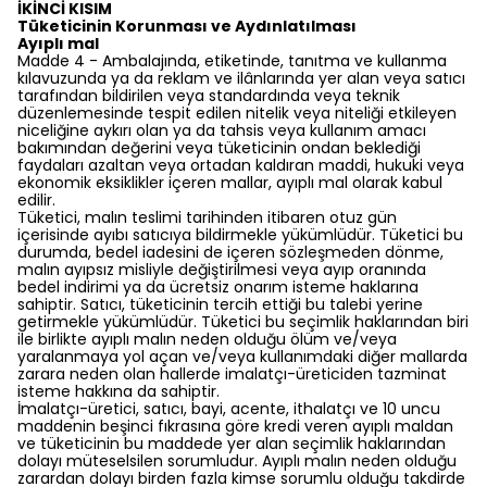
İKİNCİ KISIM
Tüketicinin Korunması ve Aydınlatılması
Ayıplı mal
Madde 4 - Ambalajında, etiketinde, tanıtma ve kullanma
kılavuzunda ya da reklam ve ilânlarında yer alan veya satıcı
tarafından bildirilen veya standardında veya teknik
düzenlemesinde tespit edilen nitelik veya niteliği etkileyen
niceliğine aykırı olan ya da tahsis veya kullanım amacı
bakımından değerini veya tüketicinin ondan beklediği
faydaları azaltan veya ortadan kaldıran maddi, hukuki veya
ekonomik eksiklikler içeren mallar, ayıplı mal olarak kabul
edilir.
Tüketici, malın teslimi tarihinden itibaren otuz gün
içerisinde ayıbı satıcıya bildirmekle yükümlüdür. Tüketici bu
durumda, bedel iadesini de içeren sözleşmeden dönme,
malın ayıpsız misliyle değiştirilmesi veya ayıp oranında
bedel indirimi ya da ücretsiz onarım isteme haklarına
sahiptir. Satıcı, tüketicinin tercih ettiği bu talebi yerine
getirmekle yükümlüdür. Tüketici bu seçimlik haklarından biri
ile birlikte ayıplı malın neden olduğu ölüm ve/veya
yaralanmaya yol açan ve/veya kullanımdaki diğer mallarda
zarara neden olan hallerde imalatçı-üreticiden tazminat
isteme hakkına da sahiptir.
İmalatçı-üretici, satıcı, bayi, acente, ithalatçı ve 10 uncu
maddenin beşinci fıkrasına göre kredi veren ayıplı maldan
ve tüketicinin bu maddede yer alan seçimlik haklarından
dolayı müteselsilen sorumludur. Ayıplı malın neden olduğu
zarardan dolayı birden fazla kimse sorumlu olduğu takdirde