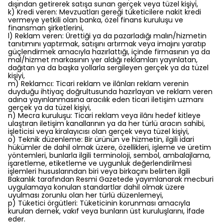
dışından getirerek satışa sunan gerçek veya tüzel kişiyi,
k) Kredi veren: Mevzuatları gereği tüketicilere nakit kredi
vermeye yetkili olan banka, özel finans kuruluşu ve
finansman şirketlerini,
l) Reklam veren: Ürettiği ya da pazarladığı malın/hizmetin
tanıtımını yaptırmak, satışını artırmak veya imajını yaratıp
güçlendirmek amacıyla hazırlattığı, içinde firmasının ya da
mal/hizmet markasının yer aldığı reklamları yayınlatan,
dağıtan ya da başka yollarla sergileyen gerçek ya da tüzel
kişiyi,
m) Reklamcı: Ticari reklam ve ilânları reklam verenin
duyduğu ihtiyaç doğrultusunda hazırlayan ve reklam veren
adına yayınlanmasına aracılık eden ticari iletişim uzmanı
gerçek ya da tüzel kişiyi,
n) Mecra kuruluşu: Ticari reklam veya ilânı hedef kitleye
ulaştıran iletişim kanallarının ya da her türlü aracın sahibi,
işleticisi veya kiralayıcısı olan gerçek veya tüzel kişiyi,
o) Teknik düzenleme: Bir ürünün ve hizmetin, ilgili idari
hükümler de dahil olmak üzere, özellikleri, işleme ve üretim
yöntemleri, bunlarla ilgili terminoloji, sembol, ambalajlama,
işaretleme, etiketleme ve uygunluk değerlendirilmesi
işlemleri hususlarından biri veya birkaçını belirten ilgili
Bakanlık tarafından Resmi Gazetede yayımlanarak mecburi
uygulamaya konulan standartlar dahil olmak üzere
uyulması zorunlu olan her türlü düzenlemeyi,
p) Tüketici örgütleri: Tüketicinin korunması amacıyla
kurulan dernek, vakıf veya bunların üst kuruluşlarını, İfade
eder.