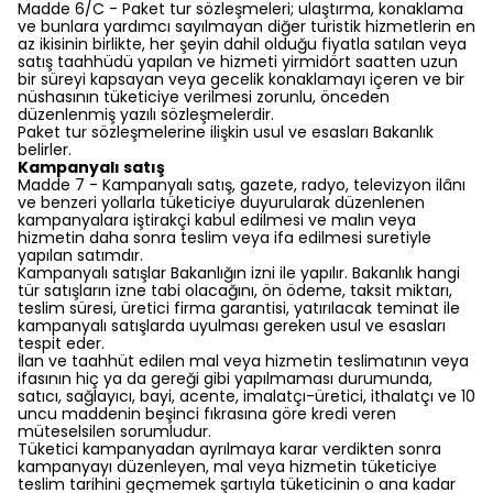
Madde 6/C - Paket tur sözleşmeleri; ulaştırma, konaklama
ve bunlara yardımcı sayılmayan diğer turistik hizmetlerin en
az ikisinin birlikte, her şeyin dahil olduğu fiyatla satılan veya
satış taahhüdü yapılan ve hizmeti yirmidört saatten uzun
bir süreyi kapsayan veya gecelik konaklamayı içeren ve bir
nüshasının tüketiciye verilmesi zorunlu, önceden
düzenlenmiş yazılı sözleşmelerdir.
Paket tur sözleşmelerine ilişkin usul ve esasları Bakanlık
belirler.
Kampanyalı satış
Madde 7 - Kampanyalı satış, gazete, radyo, televizyon ilânı
ve benzeri yollarla tüketiciye duyurularak düzenlenen
kampanyalara iştirakçi kabul edilmesi ve malın veya
hizmetin daha sonra teslim veya ifa edilmesi suretiyle
yapılan satımdır.
Kampanyalı satışlar Bakanlığın izni ile yapılır. Bakanlık hangi
tür satışların izne tabi olacağını, ön ödeme, taksit miktarı,
teslim süresi, üretici firma garantisi, yatırılacak teminat ile
kampanyalı satışlarda uyulması gereken usul ve esasları
tespit eder.
İlan ve taahhüt edilen mal veya hizmetin teslimatının veya
ifasının hiç ya da gereği gibi yapılmaması durumunda,
satıcı, sağlayıcı, bayi, acente, imalatçı-üretici, ithalatçı ve 10
uncu maddenin beşinci fıkrasına göre kredi veren
müteselsilen sorumludur.
Tüketici kampanyadan ayrılmaya karar verdikten sonra
kampanyayı düzenleyen, mal veya hizmetin tüketiciye
teslim tarihini geçmemek şartıyla tüketicinin o ana kadar