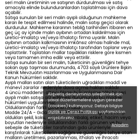
seri malın üretiminin ve satışının durdurulması ve satış
amacıyla elinde bulunduranlardan toplatılması için dava
açabilir.
Satışa sunulan bir seri malın ayıplı olduğunun mahkeme
kararı ile tespit edilmesi halinde, malın satışı geçici olarak
durdurulur. Mahkeme kararının tebliğ tarihinden itibaren en
geç üç ay içinde malın ayıbının ortadan kaldırılması için
üretici-imalatçı ve/veya ithalatçı firma uyarılır. Malın
ayıbının ortadan kalkmasının imkânsız olması halinde mal,
üretici-imalatçı ve/veya ithalatçı tarafından toplanır veya
toplattırılır. Toplatılan mallar taşıdıkları risklere göre kısmen
veya tamamen imha edilir veya ettirilir.
Satışa sunulan bir seri malın, tüketicinin güvenliğini tehye
sokan ayıp taşıması durumunda, 4703 sayılı Ürünlere İlişkin
Teknik Mevzuatın Hazırlanması ve Uygulanmasına Dair
Kanun hükümleri saklıdır.
Ayıplı malları satın alan tüketicilerin uğradıkları maddî ve
manevî zararlar nedeniyle dava açma hakları saklıdır.
4 üncü maddenin altıncı fıkrası hükümlerine tâbi bir seri
Alışveriş deneyiminizi iyileştirmek için
ayıplı malın satışa arz edilmesi durumunda bu madde
yasal düzenlemelere uygun çerezler
hükümleri uygulanmaz.
(cookies) kullanıyoruz. Detaylı bilgiye
Olduklarından farklı görünen mallar
Gizlilik ve Çerez Politikası
sayfamızdan
Madde 24/A - Gıda ürünü olmamalarına rağmen, sahip
oldukları şekil, koku, görünüm, ambalaj, etiket, hacim veya
erişebilirsiniz.
boyutları nedeniyle olduklarından farklı görünen ve bu
Anladım
sebeple de tüketiciler tarafından gıda ürünleriyle
karıştırılarak tüketicilerin sağlığını ve güvenliğini tehye atan
malların üretilmesi, pazarlanması, ithalatı ve ihracatı