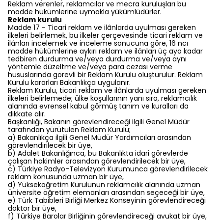
Reklam verenler, reklamcılar ve mecra kuruluşları bu
madde hükümlerine uymakla yükümlüdürler.
Reklam kurulu
Madde 17 - Ticari reklam ve ilânlarda uyulması gereken
ilkeleri belirlemek, bu ilkeler çerçevesinde ticari reklam ve
ilânları incelemek ve inceleme sonucuna göre, 16 ncı
madde hükümlerine aykırı reklam ve ilânları üç aya kadar
tedbiren durdurma ve/veya durdurma ve/veya aynı
yöntemle düzeltme ve/veya para cezası verme
hususlarında görevli bir Reklam Kurulu oluşturulur. Reklam
Kurulu kararları Bakanlıkça uygulanır.
Reklam Kurulu, ticari reklam ve ilânlarda uyulması gereken
ilkeleri belirlemede; ülke koşullarının yanı sıra, reklamcılık
alanında evrensel kabul görmüş tanım ve kuralları da
dikkate alır.
Başkanlığı, Bakanın görevlendireceği ilgili Genel Müdür
tarafından yürütülen Reklam Kurulu;
a) Bakanlıkça ilgili Genel Müdür Yardımcıları arasından
görevlendirilecek bir üye,
b) Adalet Bakanlığınca, bu Bakanlıkta idari görevlerde
çalışan hakimler arasından görevlendirilecek bir üye,
c) Türkiye Radyo-Televizyon Kurumunca görevlendirilecek
reklam konusunda uzman bir üye,
d) Yükseköğretim Kurulunun reklamcılık alanında uzman
üniversite öğretim elemanları arasından seçeceği bir üye,
e) Türk Tabibleri Birliği Merkez Konseyinin görevlendireceği
doktor bir üye,
f) Türkiye Barolar Birliğinin görevlendireceği avukat bir üye,