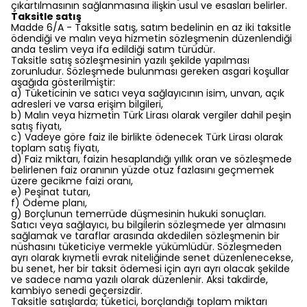
çıkartılmasının sağlanmasına ilişkin usul ve esasları belirler.
Taksitle satış
Madde 6/A - Taksitle satış, satım bedelinin en az iki taksitle
ödendiği ve malın veya hizmetin sözleşmenin düzenlendiği
anda teslim veya ifa edildiği satım türüdür.
Taksitle satış sözleşmesinin yazılı şekilde yapılması
zorunludur. Sözleşmede bulunması gereken asgari koşullar
aşağıda gösterilmiştir:
a) Tüketicinin ve satıcı veya sağlayıcının isim, unvan, açık
adresleri ve varsa erişim bilgileri,
b) Malın veya hizmetin Türk Lirası olarak vergiler dahil peşin
satış fiyatı,
c) Vadeye göre faiz ile birlikte ödenecek Türk Lirası olarak
toplam satış fiyatı,
d) Faiz miktarı, faizin hesaplandığı yıllık oran ve sözleşmede
belirlenen faiz oranının yüzde otuz fazlasını geçmemek
üzere gecikme faizi oranı,
e) Peşinat tutarı,
f) Ödeme planı,
g) Borçlunun temerrüde düşmesinin hukuki sonuçları.
Satıcı veya sağlayıcı, bu bilgilerin sözleşmede yer almasını
sağlamak ve taraflar arasında akdedilen sözleşmenin bir
nüshasını tüketiciye vermekle yükümlüdür. Sözleşmeden
ayrı olarak kıymetli evrak niteliğinde senet düzenlenecekse,
bu senet, her bir taksit ödemesi için ayrı ayrı olacak şekilde
ve sadece nama yazılı olarak düzenlenir. Aksi takdirde,
kambiyo senedi geçersizdir.
Taksitle satışlarda; tüketici, borçlandığı toplam miktarı