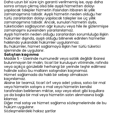
Daha uzun bir süre için garanti verilmemiş ise, ayıp daha
sonra ortaya çıkmış olsa bile ayıplı hizmetten dolayı
yapılacak talepler hizmetin ifasından itibaren iki yıllık
zamanaşımına tabidir. Ayıplı hizmetin neden olduğu her
türlü zararlardan dolayı yapılacak talepler ise üç yıllık
zamanaşımına tabidir. Ancak, sunulan hizmetin ayıbı,
tüketiciden sağlayıcının ağır kusuru veya hile ile gizlenmişse
zamanaşımı süresinden yararlanılamaz.
Ayıplı hizmetin neden olduğu zararlardan sorumluluğa ilişkin
hükümler dışında, ayıplı olduğu bilinerek edinilen hizmetler
hakkında yukarıdaki hükümler uygulanmaz.
Bu hükümler, hizmet sağlamaya ilişkin her türlü tüketici
işleminde de uygulanır.
Satıştan kaçınma
Madde 5 - Üzerinde numunedir veya satılık değildir ibaresi
bulunmayan bir malın; ticarî bir kuruluşun vitrininde, rafında
veya açıkça görülebilir herhangi bir yerinde teşhir edilmesi
halinde satıcı bu malların satışından kaçınamaz.
Hizmet sağlamada da haklı bir sebep olmaksızın
kaçınılamaz.
Aksine bir teamül, ticarî örf veya adet yoksa, satıcı bir mal
veya hizmetin satışını o mal veya hizmetin kendisi
tarafından belirlenen miktar, sayı veya ebat gibi koşullara
ya da başka bir mal veya hizmetin satın alınmasına bağlı
kılamaz.
Diğer mal satışı ve hizmet sağlama sözleşmelerinde de bu
hüküm uygulanır.
Sözleşmelerdeki haksız şartlar