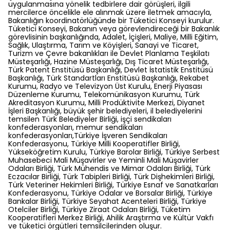
uygulanmasına yönelik tedbirlere dair görüşleri, ilgili
mercilerce öncelikle ele alınmak üzere iletmek amacıyla,
Bakanlığın koordinatörlüğünde bir Tüketici Konseyi kurulur.
Tüketici Konseyi, Bakanın veya görevlendireceği bir Bakanlık
görevlisinin başkanlığında, Adalet, İçişleri, Maliye, Milli Eğitim,
Sağlık, Ulaştırma, Tarım ve Köyişleri, Sanayi ve Ticaret,
Turizm ve Çevre bakanlıkları ile Devlet Planlama Teşkilatı
Müsteşarlığı, Hazine Müsteşarlığı, Dış Ticaret Müsteşarlığı,
Türk Patent Enstitüsü Başkanlığı, Devlet İstatistik Enstitüsü
Başkanlığı, Türk Standartları Enstitüsü Başkanlığı, Rekabet
Kurumu, Radyo ve Televizyon Üst Kurulu, Enerji Piyasası
Düzenleme Kurumu, Telekomünikasyon Kurumu, Türk
Akreditasyon Kurumu, Milli Prodüktivite Merkezi, Diyanet
İşleri Başkanlığı, büyük şehir belediyeleri, il belediyelerini
temsilen Türk Belediyeler Birliği, işçi sendikaları
konfederasyonları, memur sendikaları
konfederasyonları,Türkiye İşveren Sendikaları
Konfederasyonu, Türkiye Milli Kooperatifler Birliği,
Yükseköğretim Kurulu, Türkiye Barolar Birliği, Türkiye Serbest
Muhasebeci Mali Müşavirler ve Yeminli Mali Müşavirler
Odaları Birliği, Türk Mühendis ve Mimar Odaları Birliği, Türk
Eczacılar Birliği, Türk Tabipleri Birliği, Türk Dişhekimleri Birliği,
Türk Veteriner Hekimleri Birliği, Türkiye Esnaf ve Sanatkarları
Konfederasyonu, Türkiye Odalar ve Borsalar Birliği, Türkiye
Bankalar Birliği, Türkiye Seyahat Acenteleri Birliği, Türkiye
Otelciler Birliği, Türkiye Ziraat Odaları Birliği, Tüketim
Kooperatifleri Merkez Birliği, Ahilik Araştırma ve Kültür Vakfı
ve tüketici örgütleri temsilcilerinden oluşur.