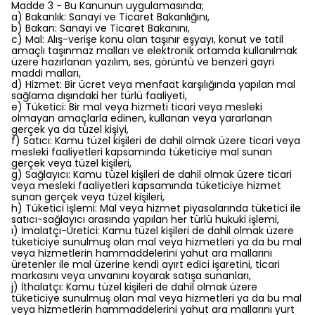
Madde 3 - Bu Kanunun uygulamasında;
a) Bakanlık: Sanayi ve Ticaret Bakanlığını,
b) Bakan: Sanayi ve Ticaret Bakanını,
c) Mal: Alış-verişe konu olan taşınır eşyayı, konut ve tatil
amaçlı taşınmaz malları ve elektronik ortamda kullanılmak
üzere hazırlanan yazılım, ses, görüntü ve benzeri gayri
maddi malları,
d) Hizmet: Bir ücret veya menfaat karşılığında yapılan mal
sağlama dışındaki her türlü faaliyeti,
e) Tüketici: Bir mal veya hizmeti ticari veya mesleki
olmayan amaçlarla edinen, kullanan veya yararlanan
gerçek ya da tüzel kişiyi,
f) Satıcı: Kamu tüzel kişileri de dahil olmak üzere ticari veya
mesleki faaliyetleri kapsamında tüketiciye mal sunan
gerçek veya tüzel kişileri,
g) Sağlayıcı: Kamu tüzel kişileri de dahil olmak üzere ticari
veya mesleki faaliyetleri kapsamında tüketiciye hizmet
sunan gerçek veya tüzel kişileri,
h) Tüketici işlemi: Mal veya hizmet piyasalarında tüketici ile
satıcı-sağlayıcı arasında yapılan her türlü hukuki işlemi,
ı) İmalatçı-Üretici: Kamu tüzel kişileri de dahil olmak üzere
tüketiciye sunulmuş olan mal veya hizmetleri ya da bu mal
veya hizmetlerin hammaddelerini yahut ara mallarını
üretenler ile mal üzerine kendi ayırt edici işaretini, ticari
markasını veya unvanını koyarak satışa sunanları,
j) İthalatçı: Kamu tüzel kişileri de dahil olmak üzere
tüketiciye sunulmuş olan mal veya hizmetleri ya da bu mal
veya hizmetlerin hammaddelerini yahut ara mallarını yurt