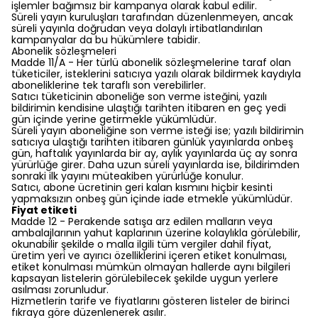
işlemler bağımsız bir kampanya olarak kabul edilir.
Süreli yayın kuruluşları tarafından düzenlenmeyen, ancak
süreli yayınla doğrudan veya dolaylı irtibatlandırılan
kampanyalar da bu hükümlere tabidir.
Abonelik sözleşmeleri
Madde 11/A - Her türlü abonelik sözleşmelerine taraf olan
tüketiciler, isteklerini satıcıya yazılı olarak bildirmek kaydıyla
aboneliklerine tek taraflı son verebilirler.
Satıcı tüketicinin aboneliğe son verme isteğini, yazılı
bildirimin kendisine ulaştığı tarihten itibaren en geç yedi
gün içinde yerine getirmekle yükümlüdür.
Süreli yayın aboneliğine son verme isteği ise; yazılı bildirimin
satıcıya ulaştığı tarihten itibaren günlük yayınlarda onbeş
gün, haftalık yayınlarda bir ay, aylık yayınlarda üç ay sonra
yürürlüğe girer. Daha uzun süreli yayınlarda ise, bildirimden
sonraki ilk yayını müteakiben yürürlüğe konulur.
Satıcı, abone ücretinin geri kalan kısmını hiçbir kesinti
yapmaksızın onbeş gün içinde iade etmekle yükümlüdür.
Fiyat etiketi
Madde 12 - Perakende satışa arz edilen malların veya
ambalajlarının yahut kaplarının üzerine kolaylıkla görülebilir,
okunabilir şekilde o malla ilgili tüm vergiler dahil fiyat,
üretim yeri ve ayırıcı özelliklerini içeren etiket konulması,
etiket konulması mümkün olmayan hallerde aynı bilgileri
kapsayan listelerin görülebilecek şekilde uygun yerlere
asılması zorunludur.
Hizmetlerin tarife ve fiyatlarını gösteren listeler de birinci
fıkraya göre düzenlenerek asılır.