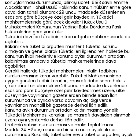
sonuçlanması durumunda, bilirkişi ücreti 6183 sayılı Amme
Alacaklarının Tahsil Usulü Hakkında Kanun hükümlerine göre
davalıdan tahsil olunarak 29 uncu maddede düzenlenen
esaslara göre bütçeye özel gelir kaydedilir. Tüketici
mahkemelerinde görülecek davalar Hukuk Usulü
Muhakemeleri Kanununun Yedinci Babı, Dördüncü Faslı
hükümlerine göre yürütülür.
Tüketici davaları tüketicinin ikametgahı mahkemesinde de
açılabilir.
Bakanlık ve tüketici örgütleri münferit tüketici sorunu
olmayan ve genel olarak tüketicileri ilgilendiren hallerde bu
Kanunun ihlali nedeniyle kanuna aykırı durumun ortadan
kaldırılması amacıyla tüketici mahkemelerinde dava
açabilirler.
Gerekli hallerde tüketici mahkemeleri ihlalin tedbiren
durdurulmasına karar verebilir. Tüketici Mahkemesince
uygun görülen tedbir kararları, masrafı daha sonra haksız
çıkan taraftan alınmak ve 29 uncu maddede düzenlenen
esaslara göre bütçeye özel gelir kaydedilmek üzere, ülke
düzeyinde yayınlanan gazetelerden birinde Basın İlan
Kurumunca ve ayrıca varsa davanın açıldığı yerde
yayınlanan mahalli bir gazetede derhal ilân edilir.
Kanuna aykırı durumun ortadan kaldırılmasına yönelik
Tüketici Mahkemesi kararları ise masrafı davalıdan alınmak
üzere aynı yöntemle derhal ilân edilir.
Üretimin satışın durdurulması ve malın toplatılması
Madde 24 - Satışa sunulan bir seri malın ayıplı olması
durumunda Bakanlık, tüketiciler veya tüketici örgütleri, ayıplı