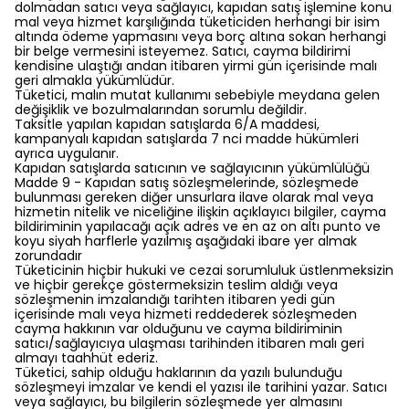
dolmadan satıcı veya sağlayıcı, kapıdan satış işlemine konu
mal veya hizmet karşılığında tüketiciden herhangi bir isim
altında ödeme yapmasını veya borç altına sokan herhangi
bir belge vermesini isteyemez. Satıcı, cayma bildirimi
kendisine ulaştığı andan itibaren yirmi gün içerisinde malı
geri almakla yükümlüdür.
Tüketici, malın mutat kullanımı sebebiyle meydana gelen
değişiklik ve bozulmalarından sorumlu değildir.
Taksitle yapılan kapıdan satışlarda 6/A maddesi,
kampanyalı kapıdan satışlarda 7 nci madde hükümleri
ayrıca uygulanır.
Kapıdan satışlarda satıcının ve sağlayıcının yükümlülüğü
Madde 9 - Kapıdan satış sözleşmelerinde, sözleşmede
bulunması gereken diğer unsurlara ilave olarak mal veya
hizmetin nitelik ve niceliğine ilişkin açıklayıcı bilgiler, cayma
bildiriminin yapılacağı açık adres ve en az on altı punto ve
koyu siyah harflerle yazılmış aşağıdaki ibare yer almak
zorundadır
Tüketicinin hiçbir hukuki ve cezai sorumluluk üstlenmeksizin
ve hiçbir gerekçe göstermeksizin teslim aldığı veya
sözleşmenin imzalandığı tarihten itibaren yedi gün
içerisinde malı veya hizmeti reddederek sözleşmeden
cayma hakkının var olduğunu ve cayma bildiriminin
satıcı/sağlayıcıya ulaşması tarihinden itibaren malı geri
almayı taahhüt ederiz.
Tüketici, sahip olduğu haklarının da yazılı bulunduğu
sözleşmeyi imzalar ve kendi el yazısı ile tarihini yazar. Satıcı
veya sağlayıcı, bu bilgilerin sözleşmede yer almasını