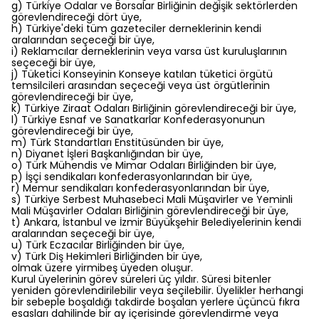
g) Türkiye Odalar ve Borsalar Birliğinin değişik sektörlerden
görevlendireceği dört üye,
h) Türkiye'deki tüm gazeteciler derneklerinin kendi
aralarından seçeceği bir üye,
i) Reklamcılar derneklerinin veya varsa üst kuruluşlarının
seçeceği bir üye,
j) Tüketici Konseyinin Konseye katılan tüketici örgütü
temsilcileri arasından seçeceği veya üst örgütlerinin
görevlendireceği bir üye,
k) Türkiye Ziraat Odaları Birliğinin görevlendireceği bir üye,
l) Türkiye Esnaf ve Sanatkarlar Konfederasyonunun
görevlendireceği bir üye,
m) Türk Standartları Enstitüsünden bir üye,
n) Diyanet İşleri Başkanlığından bir üye,
o) Türk Mühendis ve Mimar Odaları Birliğinden bir üye,
p) İşçi sendikaları konfederasyonlarından bir üye,
r) Memur sendikaları konfederasyonlarından bir üye,
s) Türkiye Serbest Muhasebeci Mali Müşavirler ve Yeminli
Mali Müşavirler Odaları Birliğinin görevlendireceği bir üye,
t) Ankara, İstanbul ve İzmir Büyükşehir Belediyelerinin kendi
aralarından seçeceği bir üye,
u) Türk Eczacılar Birliğinden bir üye,
v) Türk Diş Hekimleri Birliğinden bir üye,
olmak üzere yirmibeş üyeden oluşur.
Kurul üyelerinin görev süreleri üç yıldır. Süresi bitenler
yeniden görevlendirilebilir veya seçilebilir. Üyelikler herhangi
bir sebeple boşaldığı takdirde boşalan yerlere üçüncü fıkra
esasları dahilinde bir ay içerisinde görevlendirme veya