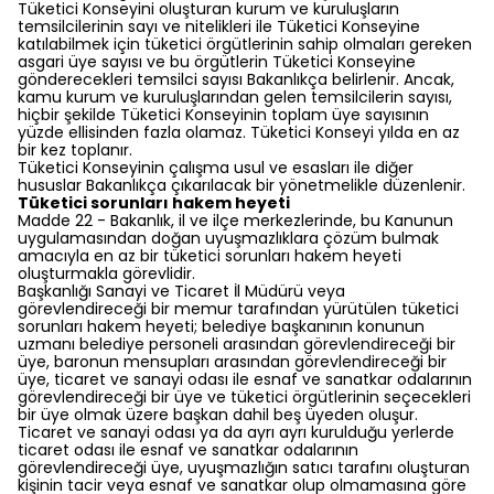
Tüketici Konseyini oluşturan kurum ve kuruluşların
temsilcilerinin sayı ve nitelikleri ile Tüketici Konseyine
katılabilmek için tüketici örgütlerinin sahip olmaları gereken
asgari üye sayısı ve bu örgütlerin Tüketici Konseyine
gönderecekleri temsilci sayısı Bakanlıkça belirlenir. Ancak,
kamu kurum ve kuruluşlarından gelen temsilcilerin sayısı,
hiçbir şekilde Tüketici Konseyinin toplam üye sayısının
yüzde ellisinden fazla olamaz. Tüketici Konseyi yılda en az
bir kez toplanır.
Tüketici Konseyinin çalışma usul ve esasları ile diğer
hususlar Bakanlıkça çıkarılacak bir yönetmelikle düzenlenir.
Tüketici sorunları hakem heyeti
Madde 22 - Bakanlık, il ve ilçe merkezlerinde, bu Kanunun
uygulamasından doğan uyuşmazlıklara çözüm bulmak
amacıyla en az bir tüketici sorunları hakem heyeti
oluşturmakla görevlidir.
Başkanlığı Sanayi ve Ticaret İl Müdürü veya
görevlendireceği bir memur tarafından yürütülen tüketici
sorunları hakem heyeti; belediye başkanının konunun
uzmanı belediye personeli arasından görevlendireceği bir
üye, baronun mensupları arasından görevlendireceği bir
üye, ticaret ve sanayi odası ile esnaf ve sanatkar odalarının
görevlendireceği bir üye ve tüketici örgütlerinin seçecekleri
bir üye olmak üzere başkan dahil beş üyeden oluşur.
Ticaret ve sanayi odası ya da ayrı ayrı kurulduğu yerlerde
ticaret odası ile esnaf ve sanatkar odalarının
görevlendireceği üye, uyuşmazlığın satıcı tarafını oluşturan
kişinin tacir veya esnaf ve sanatkar olup olmamasına göre