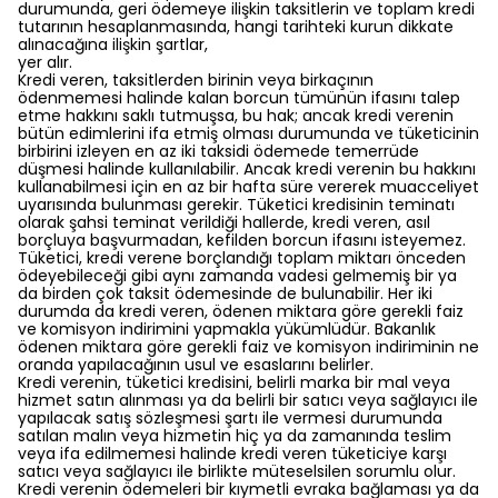
durumunda, geri ödemeye ilişkin taksitlerin ve toplam kredi
tutarının hesaplanmasında, hangi tarihteki kurun dikkate
alınacağına ilişkin şartlar,
yer alır.
Kredi veren, taksitlerden birinin veya birkaçının
ödenmemesi halinde kalan borcun tümünün ifasını talep
etme hakkını saklı tutmuşsa, bu hak; ancak kredi verenin
bütün edimlerini ifa etmiş olması durumunda ve tüketicinin
birbirini izleyen en az iki taksidi ödemede temerrüde
düşmesi halinde kullanılabilir. Ancak kredi verenin bu hakkını
kullanabilmesi için en az bir hafta süre vererek muacceliyet
uyarısında bulunması gerekir. Tüketici kredisinin teminatı
olarak şahsi teminat verildiği hallerde, kredi veren, asıl
borçluya başvurmadan, kefilden borcun ifasını isteyemez.
Tüketici, kredi verene borçlandığı toplam miktarı önceden
ödeyebileceği gibi aynı zamanda vadesi gelmemiş bir ya
da birden çok taksit ödemesinde de bulunabilir. Her iki
durumda da kredi veren, ödenen miktara göre gerekli faiz
ve komisyon indirimini yapmakla yükümlüdür. Bakanlık
ödenen miktara göre gerekli faiz ve komisyon indiriminin ne
oranda yapılacağının usul ve esaslarını belirler.
Kredi verenin, tüketici kredisini, belirli marka bir mal veya
hizmet satın alınması ya da belirli bir satıcı veya sağlayıcı ile
yapılacak satış sözleşmesi şartı ile vermesi durumunda
satılan malın veya hizmetin hiç ya da zamanında teslim
veya ifa edilmemesi halinde kredi veren tüketiciye karşı
satıcı veya sağlayıcı ile birlikte müteselsilen sorumlu olur.
Kredi verenin ödemeleri bir kıymetli evraka bağlaması ya da