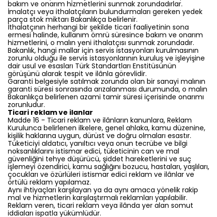
bakım ve onarım hizmetlerini sunmak zorundadırlar.
İmalatçı veya ithalatçıların bulundurmaları gereken yedek
parça stok miktarı Bakanlıkça belirlenir.
İthalatçının herhangi bir şekilde ticari faaliyetinin sona
ermesi halinde, kullanım ömrü süresince bakım ve onarım
hizmetlerini, o malın yeni ithalatçısı sunmak zorundadır.
Bakanlık, hangi mallar için servis istasyonları kurulmasının
zorunlu olduğu ile servis istasyonlarının kuruluş ve işleyişine
dair usul ve esasları Türk Standartları Enstitüsünün
görüşünü alarak tespit ve ilânla görevlidir.
Garanti belgesiyle satılmak zorunda olan bir sanayi malının
garanti süresi sonrasında arızalanması durumunda, o malın
Bakanlıkça belirlenen azami tamir süresi içerisinde onarımı
zorunludur.
Ticari reklam ve ilanlar
Madde 16 - Ticari reklam ve ilânların kanunlara, Reklam
Kurulunca belirlenen ilkelere, genel ahlaka, kamu düzenine,
kişilik haklarına uygun, dürüst ve doğru olmaları esastır.
Tüketiciyi aldatıcı, yanıltıcı veya onun tecrübe ve bilgi
noksanlıklarını istismar edici, tüketicinin can ve mal
güvenliğini tehye düşürücü, şiddet hareketlerini ve suç
işlemeyi özendirici, kamu sağlığını bozucu, hastaları, yaşlıları,
çocukları ve özürlüleri istismar edici reklam ve ilânlar ve
örtülü reklam yapılamaz.
Aynı ihtiyaçları karşılayan ya da aynı amaca yönelik rakip
mal ve hizmetlerin karşılaştırmalı reklamları yapılabilir.
Reklam veren, ticari reklam veya ilânda yer alan somut
iddiaları ispatla yükümlüdür.