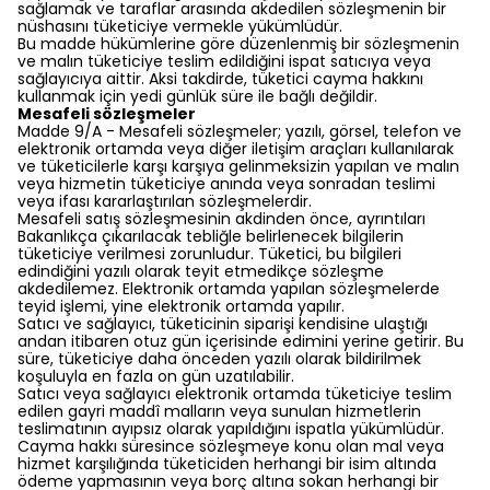
sağlamak ve taraflar arasında akdedilen sözleşmenin bir
nüshasını tüketiciye vermekle yükümlüdür.
Bu madde hükümlerine göre düzenlenmiş bir sözleşmenin
ve malın tüketiciye teslim edildiğini ispat satıcıya veya
sağlayıcıya aittir. Aksi takdirde, tüketici cayma hakkını
kullanmak için yedi günlük süre ile bağlı değildir.
Mesafeli sözleşmeler
Madde 9/A - Mesafeli sözleşmeler; yazılı, görsel, telefon ve
elektronik ortamda veya diğer iletişim araçları kullanılarak
ve tüketicilerle karşı karşıya gelinmeksizin yapılan ve malın
veya hizmetin tüketiciye anında veya sonradan teslimi
veya ifası kararlaştırılan sözleşmelerdir.
Mesafeli satış sözleşmesinin akdinden önce, ayrıntıları
Bakanlıkça çıkarılacak tebliğle belirlenecek bilgilerin
tüketiciye verilmesi zorunludur. Tüketici, bu bilgileri
edindiğini yazılı olarak teyit etmedikçe sözleşme
akdedilemez. Elektronik ortamda yapılan sözleşmelerde
teyid işlemi, yine elektronik ortamda yapılır.
Satıcı ve sağlayıcı, tüketicinin siparişi kendisine ulaştığı
andan itibaren otuz gün içerisinde edimini yerine getirir. Bu
süre, tüketiciye daha önceden yazılı olarak bildirilmek
koşuluyla en fazla on gün uzatılabilir.
Satıcı veya sağlayıcı elektronik ortamda tüketiciye teslim
edilen gayri maddî malların veya sunulan hizmetlerin
teslimatının ayıpsız olarak yapıldığını ispatla yükümlüdür.
Cayma hakkı süresince sözleşmeye konu olan mal veya
hizmet karşılığında tüketiciden herhangi bir isim altında
ödeme yapmasının veya borç altına sokan herhangi bir