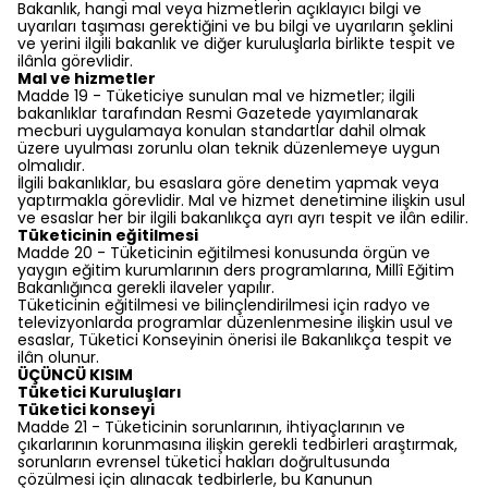
Bakanlık, hangi mal veya hizmetlerin açıklayıcı bilgi ve
uyarıları taşıması gerektiğini ve bu bilgi ve uyarıların şeklini
ve yerini ilgili bakanlık ve diğer kuruluşlarla birlikte tespit ve
ilânla görevlidir.
Mal ve hizmetler
Madde 19 - Tüketiciye sunulan mal ve hizmetler; ilgili
bakanlıklar tarafından Resmi Gazetede yayımlanarak
mecburi uygulamaya konulan standartlar dahil olmak
üzere uyulması zorunlu olan teknik düzenlemeye uygun
olmalıdır.
İlgili bakanlıklar, bu esaslara göre denetim yapmak veya
yaptırmakla görevlidir. Mal ve hizmet denetimine ilişkin usul
ve esaslar her bir ilgili bakanlıkça ayrı ayrı tespit ve ilân edilir.
Tüketicinin eğitilmesi
Madde 20 - Tüketicinin eğitilmesi konusunda örgün ve
yaygın eğitim kurumlarının ders programlarına, Millî Eğitim
Bakanlığınca gerekli ilaveler yapılır.
Tüketicinin eğitilmesi ve bilinçlendirilmesi için radyo ve
televizyonlarda programlar düzenlenmesine ilişkin usul ve
esaslar, Tüketici Konseyinin önerisi ile Bakanlıkça tespit ve
ilân olunur.
ÜÇÜNCÜ KISIM
Tüketici Kuruluşları
Tüketici konseyi
Madde 21 - Tüketicinin sorunlarının, ihtiyaçlarının ve
çıkarlarının korunmasına ilişkin gerekli tedbirleri araştırmak,
sorunların evrensel tüketici hakları doğrultusunda
çözülmesi için alınacak tedbirlerle, bu Kanunun