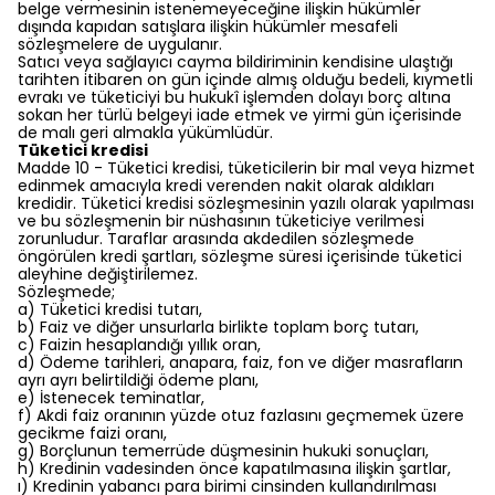
belge vermesinin istenemeyeceğine ilişkin hükümler
dışında kapıdan satışlara ilişkin hükümler mesafeli
sözleşmelere de uygulanır.
Satıcı veya sağlayıcı cayma bildiriminin kendisine ulaştığı
tarihten itibaren on gün içinde almış olduğu bedeli, kıymetli
evrakı ve tüketiciyi bu hukukî işlemden dolayı borç altına
sokan her türlü belgeyi iade etmek ve yirmi gün içerisinde
de malı geri almakla yükümlüdür.
Tüketici kredisi
Madde 10 - Tüketici kredisi, tüketicilerin bir mal veya hizmet
edinmek amacıyla kredi verenden nakit olarak aldıkları
kredidir. Tüketici kredisi sözleşmesinin yazılı olarak yapılması
ve bu sözleşmenin bir nüshasının tüketiciye verilmesi
zorunludur. Taraflar arasında akdedilen sözleşmede
öngörülen kredi şartları, sözleşme süresi içerisinde tüketici
aleyhine değiştirilemez.
Sözleşmede;
a) Tüketici kredisi tutarı,
b) Faiz ve diğer unsurlarla birlikte toplam borç tutarı,
c) Faizin hesaplandığı yıllık oran,
d) Ödeme tarihleri, anapara, faiz, fon ve diğer masrafların
ayrı ayrı belirtildiği ödeme planı,
e) İstenecek teminatlar,
f) Akdi faiz oranının yüzde otuz fazlasını geçmemek üzere
gecikme faizi oranı,
g) Borçlunun temerrüde düşmesinin hukuki sonuçları,
h) Kredinin vadesinden önce kapatılmasına ilişkin şartlar,
ı) Kredinin yabancı para birimi cinsinden kullandırılması