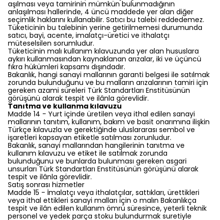
aşılması veya tamirinin mümkün bulunmadığının
anlaşılması hallerinde, 4 üncü maddede yer alan diğer
seçimlik haklarını kullanabilir. Satıcı bu talebi reddedemez.
Tüketicinin bu talebinin yerine getirilmemesi durumunda
satıcı, bayi, acente, imalatçı-üretici ve ithalatçı
müteselsilen sorumludur.
Tüketicinin malı kullanım kılavuzunda yer alan hususlara
aykırı kullanmasından kaynaklanan arızalar, iki ve üçüncü
fıkra hükümleri kapsamı dışındadır.
Bakanlık, hangi sanayi mallarının garanti belgesi ile satılmak
zorunda bulunduğunu ve bu malların arızalarının tamiri için
gereken azami süreleri Türk Standartları Enstitüsünün
görüşünü alarak tespit ve ilânla görevlidir.
Tanıtma ve kullanma kılavuzu
Madde 14 - Yurt içinde üretilen veya ithal edilen sanayi
mallarının tanıtım, kullanım, bakım ve basit onarımına ilişkin
Türkçe kılavuzla ve gerektiğinde uluslararası sembol ve
işaretleri kapsayan etiketle satılması zorunludur.
Bakanlık, sanayi mallarından hangilerinin tanıtma ve
kullanım kılavuzu ve etiket ile satılmak zorunda
bulunduğunu ve bunlarda bulunması gereken asgari
unsurları Türk Standartları Enstitüsünün görüşünü alarak
tespit ve ilânla görevlidir.
Satış sonrası hizmetler
Madde 15 - İmalatçı veya ithalatçılar, sattıkları, ürettikleri
veya ithal ettikleri sanayi malları için o malın Bakanlıkça
tespit ve ilân edilen kullanım ömrü süresince, yeterli teknik
personel ve yedek parça stoku bulundurmak suretiyle