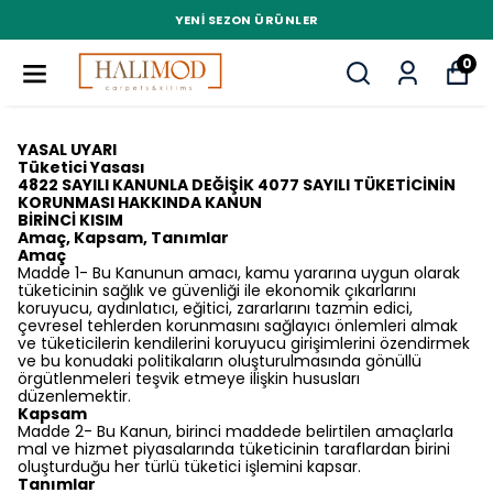
YENI SEZON ÜRÜNLER
0
YASAL UYARI
Tüketici Yasası
4822 SAYILI KANUNLA DEĞİŞİK 4077 SAYILI TÜKETİCİNİN
KORUNMASI HAKKINDA KANUN
BİRİNCİ KISIM
Amaç, Kapsam, Tanımlar
Amaç
Madde 1- Bu Kanunun amacı, kamu yararına uygun olarak
tüketicinin sağlık ve güvenliği ile ekonomik çıkarlarını
koruyucu, aydınlatıcı, eğitici, zararlarını tazmin edici,
çevresel tehlerden korunmasını sağlayıcı önlemleri almak
ve tüketicilerin kendilerini koruyucu girişimlerini özendirmek
ve bu konudaki politikaların oluşturulmasında gönüllü
örgütlenmeleri teşvik etmeye ilişkin hususları
düzenlemektir.
Kapsam
Madde 2- Bu Kanun, birinci maddede belirtilen amaçlarla
mal ve hizmet piyasalarında tüketicinin taraflardan birini
oluşturduğu her türlü tüketici işlemini kapsar.
Tanımlar