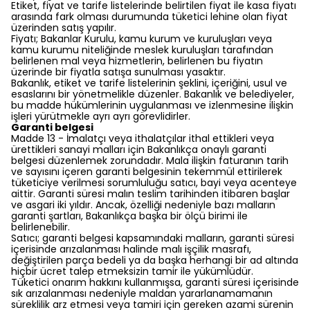
Etiket, fiyat ve tarife listelerinde belirtilen fiyat ile kasa fiyatı
arasında fark olması durumunda tüketici lehine olan fiyat
üzerinden satış yapılır.
Fiyatı; Bakanlar Kurulu, kamu kurum ve kuruluşları veya
kamu kurumu niteliğinde meslek kuruluşları tarafından
belirlenen mal veya hizmetlerin, belirlenen bu fiyatın
üzerinde bir fiyatla satışa sunulması yasaktır.
Bakanlık, etiket ve tarife listelerinin şeklini, içeriğini, usul ve
esaslarını bir yönetmelikle düzenler. Bakanlık ve belediyeler,
bu madde hükümlerinin uygulanması ve izlenmesine ilişkin
işleri yürütmekle ayrı ayrı görevlidirler.
Garanti belgesi
Madde 13 - İmalatçı veya ithalatçılar ithal ettikleri veya
ürettikleri sanayi malları için Bakanlıkça onaylı garanti
belgesi düzenlemek zorundadır. Mala ilişkin faturanın tarih
ve sayısını içeren garanti belgesinin tekemmül ettirilerek
tüketiciye verilmesi sorumluluğu satıcı, bayi veya acenteye
aittir. Garanti süresi malın teslim tarihinden itibaren başlar
ve asgari iki yıldır. Ancak, özelliği nedeniyle bazı malların
garanti şartları, Bakanlıkça başka bir ölçü birimi ile
belirlenebilir.
Satıcı; garanti belgesi kapsamındaki malların, garanti süresi
içerisinde arızalanması halinde malı işçilik masrafı,
değiştirilen parça bedeli ya da başka herhangi bir ad altında
hiçbir ücret talep etmeksizin tamir ile yükümlüdür.
Tüketici onarım hakkını kullanmışsa, garanti süresi içerisinde
sık arızalanması nedeniyle maldan yararlanamamanın
süreklilik arz etmesi veya tamiri için gereken azami sürenin