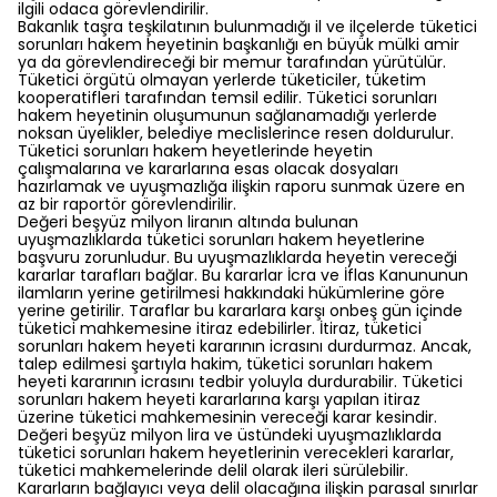
ilgili odaca görevlendirilir.
Bakanlık taşra teşkilatının bulunmadığı il ve ilçelerde tüketici
sorunları hakem heyetinin başkanlığı en büyük mülki amir
ya da görevlendireceği bir memur tarafından yürütülür.
Tüketici örgütü olmayan yerlerde tüketiciler, tüketim
kooperatifleri tarafından temsil edilir. Tüketici sorunları
hakem heyetinin oluşumunun sağlanamadığı yerlerde
noksan üyelikler, belediye meclislerince resen doldurulur.
Tüketici sorunları hakem heyetlerinde heyetin
çalışmalarına ve kararlarına esas olacak dosyaları
hazırlamak ve uyuşmazlığa ilişkin raporu sunmak üzere en
az bir raportör görevlendirilir.
Değeri beşyüz milyon liranın altında bulunan
uyuşmazlıklarda tüketici sorunları hakem heyetlerine
başvuru zorunludur. Bu uyuşmazlıklarda heyetin vereceği
kararlar tarafları bağlar. Bu kararlar İcra ve İflas Kanununun
ilamların yerine getirilmesi hakkındaki hükümlerine göre
yerine getirilir. Taraflar bu kararlara karşı onbeş gün içinde
tüketici mahkemesine itiraz edebilirler. İtiraz, tüketici
sorunları hakem heyeti kararının icrasını durdurmaz. Ancak,
talep edilmesi şartıyla hakim, tüketici sorunları hakem
heyeti kararının icrasını tedbir yoluyla durdurabilir. Tüketici
sorunları hakem heyeti kararlarına karşı yapılan itiraz
üzerine tüketici mahkemesinin vereceği karar kesindir.
Değeri beşyüz milyon lira ve üstündeki uyuşmazlıklarda
tüketici sorunları hakem heyetlerinin verecekleri kararlar,
tüketici mahkemelerinde delil olarak ileri sürülebilir.
Kararların bağlayıcı veya delil olacağına ilişkin parasal sınırlar