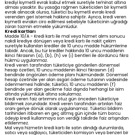
krediyi kıymetli evrak kabul etmek suretiyle teminat altına
alması yasaktır. Bu yasağa rağmen tüketiciden bir kıymetli
evrak alınacak olursa, tüketici bu kıymetli evrakı kredi
verenden geri istemek hakkına sahiptir. Ayrıca, kredi veren
kıymetli evrakın ciro edilmesi sebebiyle tüketicinin uğradığı
zararı tazmin etmekle yükümlüdür.
Kredi kartları
Madde 10/A - Kredi kartı ile mal veya hizmet alımı sonucu
nakdi krediye dönüşen veya kredi kartı ile nakit çekim
suretiyle kullanılan krediler de 10 uncu madde hükümlerine
tabidir. Ancak, bu tür krediler hakkında 10 uncu maddenin
ikinci fıkrasının (a), (b), (h) ve (ı) bentleri ile dördüncü fıkra
hükmü uygulanmaz.
Kredi veren tarafından tüketiciye gönderilen dönemsel
hesap özetleri, 10 uncu maddenin ikinci fıkrasının (d)
bendinde öngörülen ödeme planı hükmündedir. Dönemsel
hesap özetinde yer alan asgari ödeme tutarının vadesinde
ödenmemesi halinde; tüketici, 10 uncu maddenin (f)
bendinde yer alan gecikme faizi dışında herhangi bir isim
altında yükümlülük altına sokulamaz.
Kredi veren faiz artırımını otuz gün önceden tüketiciye
bildirmek zorundadır. Kredi veren tarafından artırılan faiz
oranı geriye dönük olarak uygulanamaz. Tüketici bildirim
tarihinden itibaren en geç altmış gün içinde tüm borcu
ödeyip kredi kullanmaya son verdiği takdirde faiz artışından
etkilenmez.
Mal veya hizmetin kredi kartı ile satın alındığı durumlarda,
satıcı veya sağlayıcı, tüketiciden komisyon veya benzeri bir