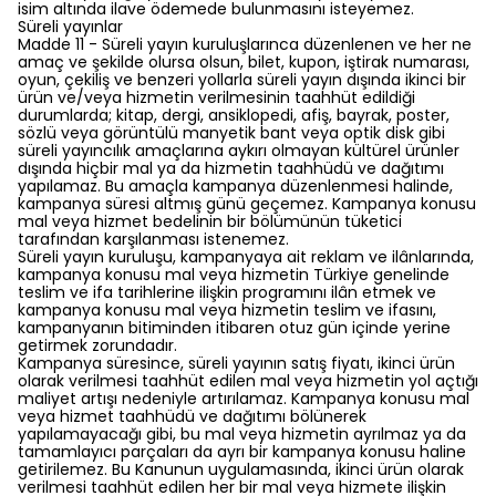
isim altında ilave ödemede bulunmasını isteyemez.
Süreli yayınlar
Madde 11 - Süreli yayın kuruluşlarınca düzenlenen ve her ne
amaç ve şekilde olursa olsun, bilet, kupon, iştirak numarası,
oyun, çekiliş ve benzeri yollarla süreli yayın dışında ikinci bir
ürün ve/veya hizmetin verilmesinin taahhüt edildiği
durumlarda; kitap, dergi, ansiklopedi, afiş, bayrak, poster,
sözlü veya görüntülü manyetik bant veya optik disk gibi
süreli yayıncılık amaçlarına aykırı olmayan kültürel ürünler
dışında hiçbir mal ya da hizmetin taahhüdü ve dağıtımı
yapılamaz. Bu amaçla kampanya düzenlenmesi halinde,
kampanya süresi altmış günü geçemez. Kampanya konusu
mal veya hizmet bedelinin bir bölümünün tüketici
tarafından karşılanması istenemez.
Süreli yayın kuruluşu, kampanyaya ait reklam ve ilânlarında,
kampanya konusu mal veya hizmetin Türkiye genelinde
teslim ve ifa tarihlerine ilişkin programını ilân etmek ve
kampanya konusu mal veya hizmetin teslim ve ifasını,
kampanyanın bitiminden itibaren otuz gün içinde yerine
getirmek zorundadır.
Kampanya süresince, süreli yayının satış fiyatı, ikinci ürün
olarak verilmesi taahhüt edilen mal veya hizmetin yol açtığı
maliyet artışı nedeniyle artırılamaz. Kampanya konusu mal
veya hizmet taahhüdü ve dağıtımı bölünerek
yapılamayacağı gibi, bu mal veya hizmetin ayrılmaz ya da
tamamlayıcı parçaları da ayrı bir kampanya konusu haline
getirilemez. Bu Kanunun uygulamasında, ikinci ürün olarak
verilmesi taahhüt edilen her bir mal veya hizmete ilişkin