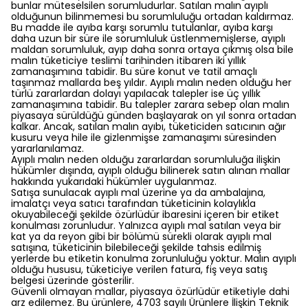
bunlar müteselsilen sorumludurlar. Satılan malın ayıplı
olduğunun bilinmemesi bu sorumluluğu ortadan kaldırmaz.
Bu madde ile ayıba karşı sorumlu tutulanlar, ayıba karşı
daha uzun bir süre ile sorumluluk üstlenmemişlerse, ayıplı
maldan sorumluluk, ayıp daha sonra ortaya çıkmış olsa bile
malın tüketiciye teslimi tarihinden itibaren iki yıllık
zamanaşımına tabidir. Bu süre konut ve tatil amaçlı
taşınmaz mallarda beş yıldır. Ayıplı malın neden olduğu her
türlü zararlardan dolayı yapılacak talepler ise üç yıllık
zamanaşımına tabidir. Bu talepler zarara sebep olan malın
piyasaya sürüldüğü günden başlayarak on yıl sonra ortadan
kalkar. Ancak, satılan malın ayıbı, tüketiciden satıcının ağır
kusuru veya hile ile gizlenmişse zamanaşımı süresinden
yararlanılamaz.
Ayıplı malın neden olduğu zararlardan sorumluluğa ilişkin
hükümler dışında, ayıplı olduğu bilinerek satın alınan mallar
hakkında yukarıdaki hükümler uygulanmaz.
Satışa sunulacak ayıplı mal üzerine ya da ambalajına,
imalatçı veya satıcı tarafından tüketicinin kolaylıkla
okuyabileceği şekilde özürlüdür ibaresini içeren bir etiket
konulması zorunludur. Yalnızca ayıplı mal satılan veya bir
kat ya da reyon gibi bir bölümü sürekli olarak ayıplı mal
satışına, tüketicinin bilebileceği şekilde tahsis edilmiş
yerlerde bu etiketin konulma zorunluluğu yoktur. Malın ayıplı
olduğu hususu, tüketiciye verilen fatura, fiş veya satış
belgesi üzerinde gösterilir.
Güvenli olmayan mallar, piyasaya özürlüdür etiketiyle dahi
arz edilemez. Bu ürünlere, 4703 sayılı Ürünlere İlişkin Teknik