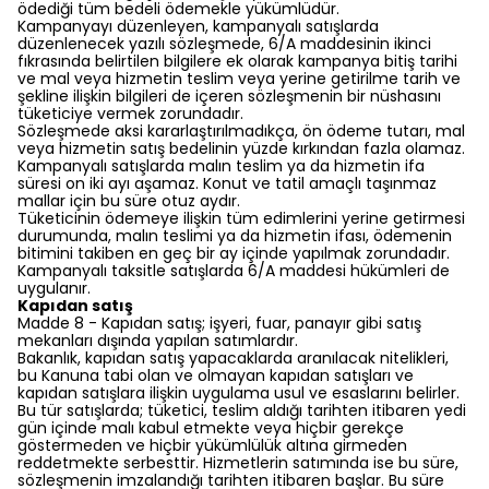
ödediği tüm bedeli ödemekle yükümlüdür.
Kampanyayı düzenleyen, kampanyalı satışlarda
düzenlenecek yazılı sözleşmede, 6/A maddesinin ikinci
fıkrasında belirtilen bilgilere ek olarak kampanya bitiş tarihi
ve mal veya hizmetin teslim veya yerine getirilme tarih ve
şekline ilişkin bilgileri de içeren sözleşmenin bir nüshasını
tüketiciye vermek zorundadır.
Sözleşmede aksi kararlaştırılmadıkça, ön ödeme tutarı, mal
veya hizmetin satış bedelinin yüzde kırkından fazla olamaz.
Kampanyalı satışlarda malın teslim ya da hizmetin ifa
süresi on iki ayı aşamaz. Konut ve tatil amaçlı taşınmaz
mallar için bu süre otuz aydır.
Tüketicinin ödemeye ilişkin tüm edimlerini yerine getirmesi
durumunda, malın teslimi ya da hizmetin ifası, ödemenin
bitimini takiben en geç bir ay içinde yapılmak zorundadır.
Kampanyalı taksitle satışlarda 6/A maddesi hükümleri de
uygulanır.
Kapıdan satış
Madde 8 - Kapıdan satış; işyeri, fuar, panayır gibi satış
mekanları dışında yapılan satımlardır.
Bakanlık, kapıdan satış yapacaklarda aranılacak nitelikleri,
bu Kanuna tabi olan ve olmayan kapıdan satışları ve
kapıdan satışlara ilişkin uygulama usul ve esaslarını belirler.
Bu tür satışlarda; tüketici, teslim aldığı tarihten itibaren yedi
gün içinde malı kabul etmekte veya hiçbir gerekçe
göstermeden ve hiçbir yükümlülük altına girmeden
reddetmekte serbesttir. Hizmetlerin satımında ise bu süre,
sözleşmenin imzalandığı tarihten itibaren başlar. Bu süre