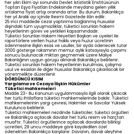
her yılın Ekim ayı sonunda Devlet İstatistik Enstitüsünün
Toptan Eşya Fiyatları Endeksinde meydana gelen yıllık
ortalama fiyat artışı oranında artar. Bu durum, Bakanlıkça
her yıl Aralık ayı içinde Resmi Gazetede ilân edilir.
25 inci maddede cezai yaptırıma bağlanmış hususlar
dışındaki tüm uyuşmazlıklar, tüketici sorunları hakem
heyetlerinin görev ve yetkileri kapsamındadır.
Tüketici Sorunları Hakem Heyetleri Başkan ve üyeleri ile
raportörlere verilen huzur hakkı veya huzur ücretinin
ödenmesine ilişkin esas ve usuller, bir ayda ödenecek tutar
2000 gösterge rakamının memur aylık katsayısıyla çarpımı
sonucu bulunacak miktarı geçmemek üzere Maliye
Bakanlığının uygun görüşü alınarak Bakanlıkça belirlenir.
Tüketici sorunları hakem heyetlerinin kurulması, çalışma
usul ve esasları ile diğer hususlar Bakanlıkça çıkarılacak bir
yönetmelikte düzenlenir.
DÖRDÜNCÜ KISIM
Yargılama ve Cezaya İlişkin Hükümler
Tüketici mahkemeleri
Madde 23- Bu Kanunun uygulanmasıyla ilgili olarak çıkacak
her türlü ihtilaflara tüketici mahkemelerinde bakılır. Tüketici
mahkemelerinin yargı çevresi, Hakimler ve Savcılar Yüksek
Kurulunca belirlenir.
Tüketici mahkemeleri nezdinde tüketiciler, tüketici örgütleri
ve Bakanlıkça açılacak davalar her türlü resim ve harçtan
muaftır. Tüketici örgütlerince açılacak davalarda bilirkişi
ücretleri, 29 uncu maddeye göre kaydedilen özel
ödenekten Bakanlıkça karşılanır. Davanın, davalı aleyhine