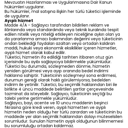
Mevzuatın Hazırlanması ve Uygulanmasına Dair Kanun
hükümleri uygulanır.
Bu hükümler, mal satışına ilişkin her türlü tüketici işleminde
de uygulanır.
Ayıplı hizmet
Madde 4/A - Sağlayıcı tarafından bildirilen reklam ve
ilânlarında veya standardında veya teknik kuralında tespit
edilen nitelik veya niteliği etkileyen niceliğine aykırı olan ya
da yararlanma amacı bakımından değerini veya tüketicinin
ondan beklediği faydaları azaltan veya ortadan kaldıran
maddi, hukuki veya ekonomik eksiklikler içeren hizmetler,
ayıplı hizmet olarak kabul edilir.
Tüketici, hizmetin ifa edildiği tarihten itibaren otuz gün
içerisinde bu ayıbı sağlayıcıya bildirmekle yükümlüdür.
Tüketici bu durumda, sözleşmeden dönme, hizmetin
yeniden görülmesi veya ayıp oranında bedel indirimi
haklarına sahiptir. Tüketicinin sözleşmeyi sona erdirmesi,
durumun gereği olarak haklı görülemiyorsa, bedelden
indirim ile yetinilir. Tüketici, bu seçimlik haklarından biri ile
birlikte 4 üncü maddede belirtilen şartlar çerçevesinde
tazminat da isteyebilir. Sağlayıcı, tüketicinin seçtiği bu
talebi yerine getirmekle yükümlüdür.
Sağlayıcı, bayi, acente ve 10 uncu maddenin beşinci
fıkrasına göre kredi veren, ayıplı hizmetten ve ayıplı
hizmetin neden olduğu her türlü zarardan ve tüketicinin bu
maddede yer alan seçimlik haklarından dolayı müteselsilen
sorumludur. Sunulan hizmetin ayıplı olduğunun bilinmemesi
bu sorumluluğu ortadan kaldırmaz.