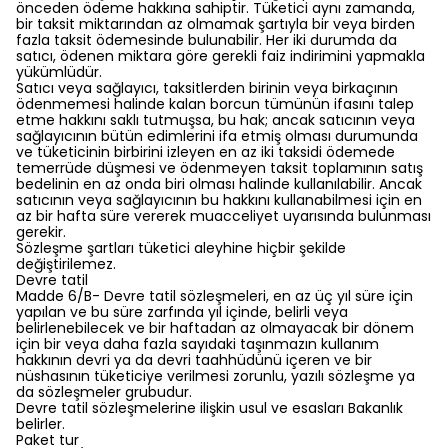
önceden ödeme hakkına sahiptir. Tüketici aynı zamanda,
bir taksit miktarından az olmamak şartıyla bir veya birden
fazla taksit ödemesinde bulunabilir. Her iki durumda da
satıcı, ödenen miktara göre gerekli faiz indirimini yapmakla
yükümlüdür.
Satıcı veya sağlayıcı, taksitlerden birinin veya birkaçının
ödenmemesi halinde kalan borcun tümünün ifasını talep
etme hakkını saklı tutmuşsa, bu hak; ancak satıcının veya
sağlayıcının bütün edimlerini ifa etmiş olması durumunda
ve tüketicinin birbirini izleyen en az iki taksidi ödemede
temerrüde düşmesi ve ödenmeyen taksit toplamının satış
bedelinin en az onda biri olması halinde kullanılabilir. Ancak
satıcının veya sağlayıcının bu hakkını kullanabilmesi için en
az bir hafta süre vererek muacceliyet uyarısında bulunması
gerekir.
Sözleşme şartları tüketici aleyhine hiçbir şekilde
değiştirilemez.
Devre tatil
Madde 6/B- Devre tatil sözleşmeleri, en az üç yıl süre için
yapılan ve bu süre zarfında yıl içinde, belirli veya
belirlenebilecek ve bir haftadan az olmayacak bir dönem
için bir veya daha fazla sayıdaki taşınmazın kullanım
hakkının devri ya da devri taahhüdünü içeren ve bir
nüshasının tüketiciye verilmesi zorunlu, yazılı sözleşme ya
da sözleşmeler grubudur.
Devre tatil sözleşmelerine ilişkin usul ve esasları Bakanlık
belirler.
Paket tur