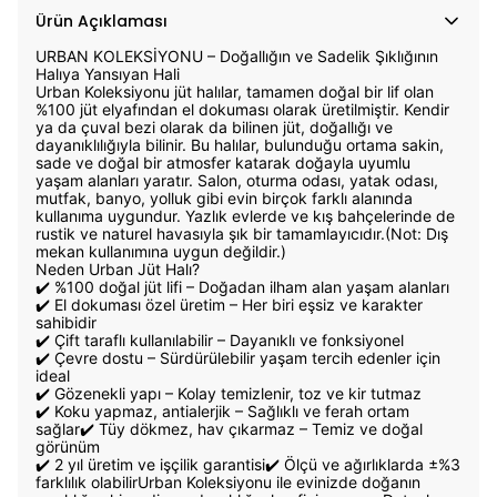
Ürün Açıklaması
URBAN KOLEKSİYONU – Doğallığın ve Sadelik Şıklığının
Halıya Yansıyan Hali
Urban Koleksiyonu jüt halılar, tamamen doğal bir lif olan
%100 jüt elyafından el dokuması olarak üretilmiştir. Kendir
ya da çuval bezi olarak da bilinen jüt, doğallığı ve
dayanıklılığıyla bilinir. Bu halılar, bulunduğu ortama sakin,
sade ve doğal bir atmosfer katarak doğayla uyumlu
yaşam alanları yaratır. Salon, oturma odası, yatak odası,
mutfak, banyo, yolluk gibi evin birçok farklı alanında
kullanıma uygundur. Yazlık evlerde ve kış bahçelerinde de
rustik ve naturel havasıyla şık bir tamamlayıcıdır.(Not: Dış
mekan kullanımına uygun değildir.)
Neden Urban Jüt Halı?
✔️ %100 doğal jüt lifi – Doğadan ilham alan yaşam alanları
✔️ El dokuması özel üretim – Her biri eşsiz ve karakter
sahibidir
✔️ Çift taraflı kullanılabilir – Dayanıklı ve fonksiyonel
✔️ Çevre dostu – Sürdürülebilir yaşam tercih edenler için
ideal
✔️ Gözenekli yapı – Kolay temizlenir, toz ve kir tutmaz
✔️ Koku yapmaz, antialerjik – Sağlıklı ve ferah ortam
sağlar✔️ Tüy dökmez, hav çıkarmaz – Temiz ve doğal
görünüm
✔️ 2 yıl üretim ve işçilik garantisi✔️ Ölçü ve ağırlıklarda ±%3
farklılık olabilirUrban Koleksiyonu ile evinizde doğanın