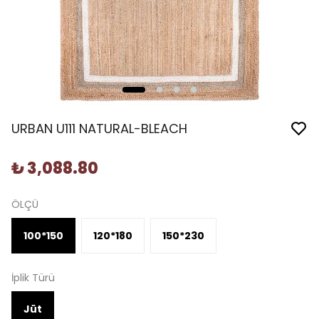
URBAN U111 NATURAL-BLEACH
₺ 3,088.80
ÖLÇÜ
100*150
120*180
150*230
İplik Türü
Jüt