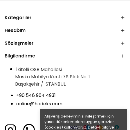
Kategoriler
Hesabım
Sözleşmeler
Bilgilendirme
İkitelli OSB Mahallesi
Masko Mobilya Kenti 7B Blok No: 1
Başakşehir / İSTANBUL
+90 546 964 4931
online@hadeks.com
Alışveriş deneyiminizi iyileştirmek için
yasal düzenlemelere uygun çerezler
(cookies) kullanıyoruz. Detaylı bilgiye