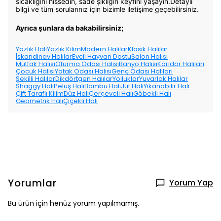
sıcaklığını hissedin, sade şıklığın keyfini yaşayın.Detaylı
bilgi ve tüm sorularınız için bizimle iletişime geçebilirsiniz.
Ayrıca şunlara da bakabilirsiniz;
Yazlık Halı
Yazlık Kilim
Modern Halılar
Klasik Halılar
İskandinav Halılar
Evcil Hayvan Dostu
Salon Halısı
Mutfak Halısı
Oturma Odası Halısı
Banyo Halısı
Koridor Halıları
Çocuk Halısı
Yatak Odası Halısı
Genç Odası Halıları
Şekilli Halılar
Dikdörtgen Halılar
Yolluklar
Yuvarlak Halılar
Shaggy Halı
Peluş Halı
Bambu Halı
Jüt Halı
Yıkanabilir Halı
Çift Taraflı Kilim
Düz Halı
Çerçeveli Halı
Göbekli Halı
Geometrik Halı
Çiçekli Halı
Yorumlar
Yorum Yap
Bu ürün için henüz yorum yapılmamış.