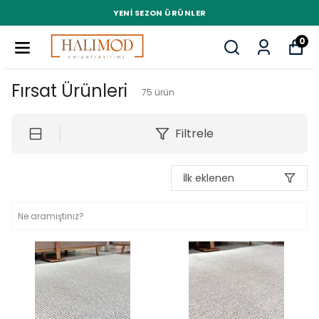
YENI SEZON ÜRÜNLER
0
Fırsat Ürünleri
75
ürün
Filtrele
İlk eklenen