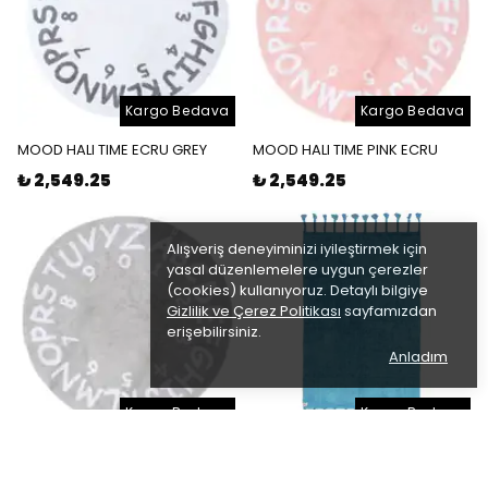
Kargo Bedava
Kargo Bedava
MOOD HALI TIME ECRU GREY
MOOD HALI TIME PINK ECRU
₺ 2,549.25
₺ 2,549.25
Alışveriş deneyiminizi iyileştirmek için
yasal düzenlemelere uygun çerezler
(cookies) kullanıyoruz. Detaylı bilgiye
Gizlilik ve Çerez Politikası
sayfamızdan
erişebilirsiniz.
Anladım
Kargo Bedava
Kargo Bedava
MOOD HALI TIME SILVER ECRU
MOOD HALI SOFT BLUE
₺ 2,549.25
₺ 2,655.18