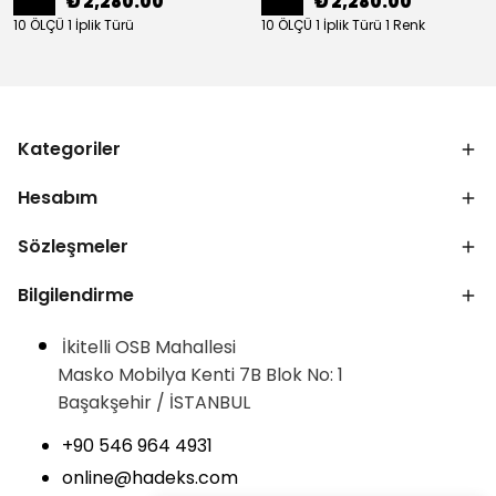
₺ 2,280.00
₺ 2,280.00
10 ÖLÇÜ 1 İplik Türü
10 ÖLÇÜ 1 İplik Türü 1 Renk
Kategoriler
Hesabım
Sözleşmeler
Bilgilendirme
İkitelli OSB Mahallesi
Masko Mobilya Kenti 7B Blok No: 1
Başakşehir / İSTANBUL
+90 546 964 4931
online@hadeks.com