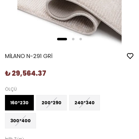
MİLANO N-291 GRİ
₺ 29,564.37
ÖLÇÜ
160*230
200*290
240*340
300*400