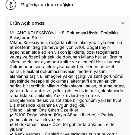
15 gün içinde iade değişim
Ürün Açıklaması
MILANO KOLEKSİYONU – El Dokuması Hissini Doğallıkla
Buluşturan Şıklık
Milano Koleksiyonu, doğadan ilham alan yapısıyla evinizin
atmosferini değiştirmeye geliyor. %100 doğal kayın
ağacından elde edilen viskon ipliklerle, özel tezgahlarda
yavaş ve özenli bir şekilde dokunan Milano halıları; üretim
sürecindeki her aşamada kalite ve el emeği hissini yansıtır.
Dokumadan sonra elde yıkanarak temizlenen bu özel
halılar, klasik el dokuması havasını modern yaşam
alanlarına taşır. El emeğine yakın işçiliği ve zarif görünümü
sayesinde hesaplı el dokuması alternatifi arayanlar için
harika bir tercihtir. Milano Koleksiyonu, salon, oturma odası,
yatak odası, antre ve yolluk gibi evinizin pek çok alanında
rahatlıkla kullanılabilir. Yazlık evlerde ya da kış
bahçelerinde de şık ve sofistike bir görünüm yaratır. (Not:
Dış mekanda kullanıma uygun değildir.)
Milano Halı’nın Öne Çıkan Özellikleri
✔️ %100 Doğal Viskon (Kayın Ağacı Lifinden) – Parlak,
yumuşak ve kaliteli yüzey
✔️ El dokuması hissi – Özel tezgahlarda dokunur, elde
yıkanır
✔️ Renk vermez – Canlılığını ve şıklığını uzun süre korur