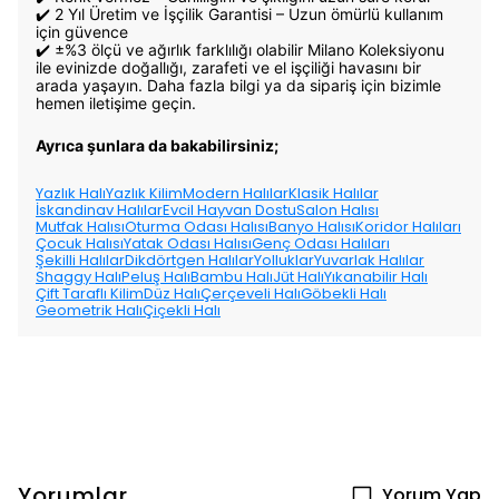
✔️ 2 Yıl Üretim ve İşçilik Garantisi – Uzun ömürlü kullanım
için güvence
✔️ ±%3 ölçü ve ağırlık farklılığı olabilir Milano Koleksiyonu
ile evinizde doğallığı, zarafeti ve el işçiliği havasını bir
arada yaşayın. Daha fazla bilgi ya da sipariş için bizimle
hemen iletişime geçin.
Ayrıca şunlara da bakabilirsiniz;
Yazlık Halı
Yazlık Kilim
Modern Halılar
Klasik Halılar
İskandinav Halılar
Evcil Hayvan Dostu
Salon Halısı
Mutfak Halısı
Oturma Odası Halısı
Banyo Halısı
Koridor Halıları
Çocuk Halısı
Yatak Odası Halısı
Genç Odası Halıları
Şekilli Halılar
Dikdörtgen Halılar
Yolluklar
Yuvarlak Halılar
Shaggy Halı
Peluş Halı
Bambu Halı
Jüt Halı
Yıkanabilir Halı
Çift Taraflı Kilim
Düz Halı
Çerçeveli Halı
Göbekli Halı
Geometrik Halı
Çiçekli Halı
Yorumlar
Yorum Yap