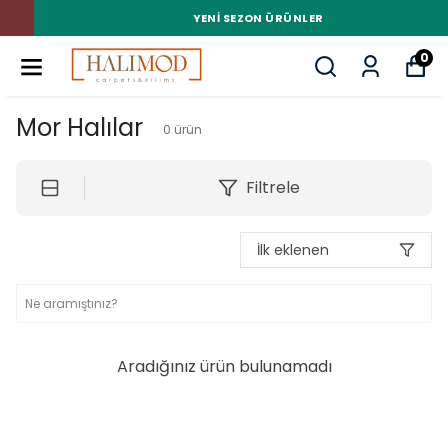
YENI SEZON ÜRÜNLER
0
Mor Halılar
0
ürün
Filtrele
İlk eklenen
Aradığınız ürün bulunamadı