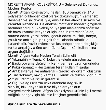
MORETTI AFGAN KOLEKSİYONU – Geleneksel Dokunuş,
Modern Konfor
Moretti Afgan Koleksiyonu halılar, %60 pamuk ve %40
polyester ipliklerden özel olarak dokunmuştur. Zamansız
desenleri ve şık dokusuyla, evinizin her alanına sıcaklık ve
karakter kazandırır. Geleneksel motiflerin modern çizgilerle
harmanlandığı bu koleksiyon, yaşam alanlarınıza sofistike
bir hava katmak isteyenler için ideal bir tercihtir.Salon,
oturma odası, yatak odası, çocuk odası, mutfak, banyo,
yolluk ve antre gibi pek çok farklı alanda rahatlıkla
kullanılabilir. Yazlık evlerde ve kış bahçelerinde de şıklığı
ve kullanışlılığıyla öne çıkar.(Not: Dış mekân kullanımına
uygun değildir.)
Moretti Afgan Halısı Neden Tercih Edilmeli?
✔️ Yıkanabilir – Temizliği kolay, lekelerle uğraştırmaz
✔️ Baskı boyama değildir – Renk vermez, uzun ömürlüdür
✔️ Koku yapmaz – Her zaman ferah kullanım sağlar
✔️ Antibakteriyel ve antialerjik – Sağlıklı ev ortamı oluşturur
✔️ Tüy dökmez, hav çıkarmaz – Temiz ve düzenli görünüm
✔️ 2 yıl üretim ve işçilik garantisi
✔️ Ölçü ve ağırlıklarda ±%3 oranında değişiklik
olabilirŞıklık, dayanıklılık ve hijyen arayanların
vazgeçilmezi: Moretti Afgan Koleksiyonu.Ürünle ilgili merak
ettiğiniz her şey için bizimle iletişime geçebilirsiniz.
Ayrıca şunlara da bakabilirsiniz;