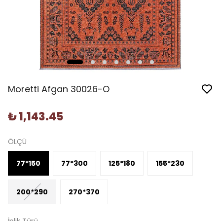
Moretti Afgan 30026-O
₺ 1,143.45
ÖLÇÜ
77*150
77*300
125*180
155*230
200*290
270*370