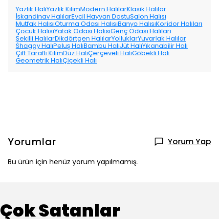
Yazlık Halı
Yazlık Kilim
Modern Halılar
Klasik Halılar
İskandinav Halılar
Evcil Hayvan Dostu
Salon Halısı
Mutfak Halısı
Oturma Odası Halısı
Banyo Halısı
Koridor Halıları
Çocuk Halısı
Yatak Odası Halısı
Genç Odası Halıları
Şekilli Halılar
Dikdörtgen Halılar
Yolluklar
Yuvarlak Halılar
Shaggy Halı
Peluş Halı
Bambu Halı
Jüt Halı
Yıkanabilir Halı
Çift Taraflı Kilim
Düz Halı
Çerçeveli Halı
Göbekli Halı
Geometrik Halı
Çiçekli Halı
Yorumlar
Yorum Yap
Bu ürün için henüz yorum yapılmamış.
Çok Satanlar