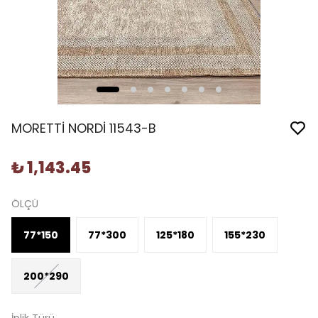
MORETTİ NORDİ 11543-B
₺ 1,143.45
ÖLÇÜ
77*150
77*300
125*180
155*230
200*290