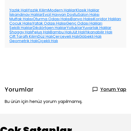
Yazlık Halı
Yazlık Kilim
Modern Halılar
Klasik Halılar
İskandinav Halılar
Evcil Hayvan Dostu
Salon Halısı
Mutfak Halısı
Oturma Odası Halısı
Banyo Halısı
Koridor Halıları
Çocuk Halısı
Yatak Odası Halısı
Genç Odası Halıları
Şekilli Halılar
Dikdörtgen Halılar
Yolluklar
Yuvarlak Halılar
Shaggy Halı
Peluş Halı
Bambu Halı
Jüt Halı
Yıkanabilir Halı
Çift Taraflı Kilim
Düz Halı
Çerçeveli Halı
Göbekli Halı
Geometrik Halı
Çiçekli Halı
Yorumlar
Yorum Yap
Bu ürün için henüz yorum yapılmamış.
Çok Satanlar