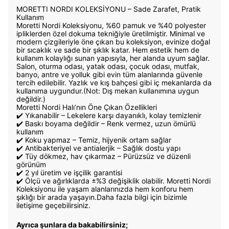
MORETTI NORDI KOLEKSİYONU – Sade Zarafet, Pratik
Kullanım
Moretti Nordi Koleksiyonu, %60 pamuk ve %40 polyester
ipliklerden özel dokuma tekniğiyle üretilmiştir. Minimal ve
modern çizgileriyle öne çıkan bu koleksiyon, evinize doğal
bir sıcaklık ve sade bir şıklık katar. Hem estetik hem de
kullanım kolaylığı sunan yapısıyla, her alanda uyum sağlar.
Salon, oturma odası, yatak odası, çocuk odası, mutfak,
banyo, antre ve yolluk gibi evin tüm alanlarında güvenle
tercih edilebilir. Yazlık ve kış bahçesi gibi iç mekanlarda da
kullanıma uygundur.(Not: Dış mekan kullanımına uygun
değildir.)
Moretti Nordi Halı’nın Öne Çıkan Özellikleri
✔️ Yıkanabilir – Lekelere karşı dayanıklı, kolay temizlenir
✔️ Baskı boyama değildir – Renk vermez, uzun ömürlü
kullanım
✔️ Koku yapmaz – Temiz, hijyenik ortam sağlar
✔️ Antibakteriyel ve antialerjik – Sağlık dostu yapı
✔️ Tüy dökmez, hav çıkarmaz – Pürüzsüz ve düzenli
görünüm
✔️ 2 yıl üretim ve işçilik garantisi
✔️ Ölçü ve ağırlıklarda ±%3 değişiklik olabilir. Moretti Nordi
Koleksiyonu ile yaşam alanlarınızda hem konforu hem
şıklığı bir arada yaşayın.Daha fazla bilgi için bizimle
iletişime geçebilirsiniz.
Ayrıca şunlara da bakabilirsiniz;