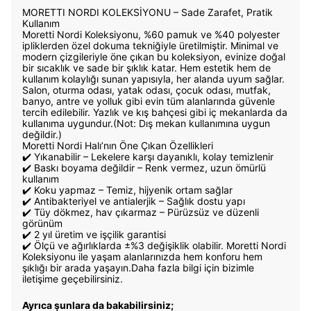
MORETTI NORDI KOLEKSİYONU – Sade Zarafet, Pratik
Kullanım
Moretti Nordi Koleksiyonu, %60 pamuk ve %40 polyester
ipliklerden özel dokuma tekniğiyle üretilmiştir. Minimal ve
modern çizgileriyle öne çıkan bu koleksiyon, evinize doğal
bir sıcaklık ve sade bir şıklık katar. Hem estetik hem de
kullanım kolaylığı sunan yapısıyla, her alanda uyum sağlar.
Salon, oturma odası, yatak odası, çocuk odası, mutfak,
banyo, antre ve yolluk gibi evin tüm alanlarında güvenle
tercih edilebilir. Yazlık ve kış bahçesi gibi iç mekanlarda da
kullanıma uygundur.(Not: Dış mekan kullanımına uygun
değildir.)
Moretti Nordi Halı’nın Öne Çıkan Özellikleri
✔️ Yıkanabilir – Lekelere karşı dayanıklı, kolay temizlenir
✔️ Baskı boyama değildir – Renk vermez, uzun ömürlü
kullanım
✔️ Koku yapmaz – Temiz, hijyenik ortam sağlar
✔️ Antibakteriyel ve antialerjik – Sağlık dostu yapı
✔️ Tüy dökmez, hav çıkarmaz – Pürüzsüz ve düzenli
görünüm
✔️ 2 yıl üretim ve işçilik garantisi
✔️ Ölçü ve ağırlıklarda ±%3 değişiklik olabilir. Moretti Nordi
Koleksiyonu ile yaşam alanlarınızda hem konforu hem
şıklığı bir arada yaşayın.Daha fazla bilgi için bizimle
iletişime geçebilirsiniz.
Ayrıca şunlara da bakabilirsiniz;