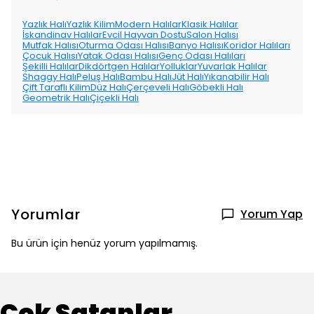
Yazlık Halı
Yazlık Kilim
Modern Halılar
Klasik Halılar
İskandinav Halılar
Evcil Hayvan Dostu
Salon Halısı
Mutfak Halısı
Oturma Odası Halısı
Banyo Halısı
Koridor Halıları
Çocuk Halısı
Yatak Odası Halısı
Genç Odası Halıları
Şekilli Halılar
Dikdörtgen Halılar
Yolluklar
Yuvarlak Halılar
Shaggy Halı
Peluş Halı
Bambu Halı
Jüt Halı
Yıkanabilir Halı
Çift Taraflı Kilim
Düz Halı
Çerçeveli Halı
Göbekli Halı
Geometrik Halı
Çiçekli Halı
Yorumlar
Yorum Yap
Bu ürün için henüz yorum yapılmamış.
Çok Satanlar