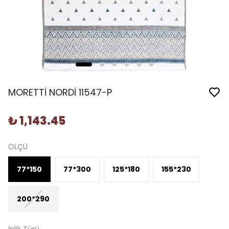
MORETTİ NORDİ 11547-P
₺ 1,143.45
ÖLÇÜ
77*150
77*300
125*180
155*230
200*290