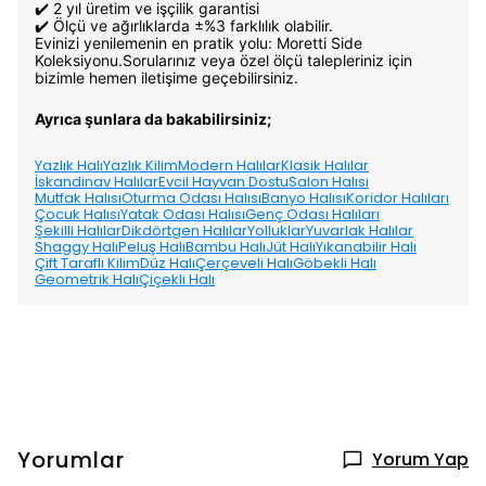
✔️ 2 yıl üretim ve işçilik garantisi
✔️ Ölçü ve ağırlıklarda ±%3 farklılık olabilir.
Evinizi yenilemenin en pratik yolu: Moretti Side
Koleksiyonu.Sorularınız veya özel ölçü talepleriniz için
bizimle hemen iletişime geçebilirsiniz.
Ayrıca şunlara da bakabilirsiniz;
Yazlık Halı
Yazlık Kilim
Modern Halılar
Klasik Halılar
İskandinav Halılar
Evcil Hayvan Dostu
Salon Halısı
Mutfak Halısı
Oturma Odası Halısı
Banyo Halısı
Koridor Halıları
Çocuk Halısı
Yatak Odası Halısı
Genç Odası Halıları
Şekilli Halılar
Dikdörtgen Halılar
Yolluklar
Yuvarlak Halılar
Shaggy Halı
Peluş Halı
Bambu Halı
Jüt Halı
Yıkanabilir Halı
Çift Taraflı Kilim
Düz Halı
Çerçeveli Halı
Göbekli Halı
Geometrik Halı
Çiçekli Halı
Yorumlar
Yorum Yap