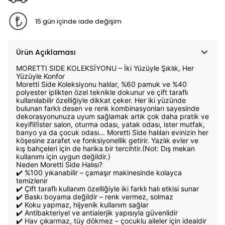
15 gün içinde iade değişim
Ürün Açıklaması
MORETTI SIDE KOLEKSİYONU – İki Yüzüyle Şıklık, Her
Yüzüyle Konfor
Moretti Side Koleksiyonu halılar, %60 pamuk ve %40
polyester iplikten özel teknikle dokunur ve çift taraflı
kullanılabilir özelliğiyle dikkat çeker. Her iki yüzünde
bulunan farklı desen ve renk kombinasyonları sayesinde
dekorasyonunuza uyum sağlamak artık çok daha pratik ve
keyifli!İster salon, oturma odası, yatak odası, ister mutfak,
banyo ya da çocuk odası... Moretti Side halıları evinizin her
köşesine zarafet ve fonksiyonellik getirir. Yazlık evler ve
kış bahçeleri için de harika bir tercihtir.(Not: Dış mekan
kullanımı için uygun değildir.)
Neden Moretti Side Halısı?
✔️ %100 yıkanabilir – çamaşır makinesinde kolayca
temizlenir
✔️ Çift taraflı kullanım özelliğiyle iki farklı halı etkisi sunar
✔️ Baskı boyama değildir – renk vermez, solmaz
✔️ Koku yapmaz, hijyenik kullanım sağlar
✔️ Antibakteriyel ve antialerjik yapısıyla güvenlidir
✔️ Hav çıkarmaz, tüy dökmez – çocuklu aileler için idealdir