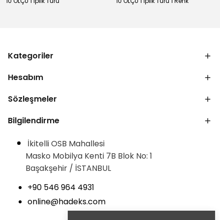
10 ÖLÇÜ 1 İplik Türü
10 ÖLÇÜ 1 İplik Türü 1 Renk
Kategoriler
Hesabım
Sözleşmeler
Bilgilendirme
İkitelli OSB Mahallesi
Masko Mobilya Kenti 7B Blok No: 1
Başakşehir / İSTANBUL
+90 546 964 4931
online@hadeks.com