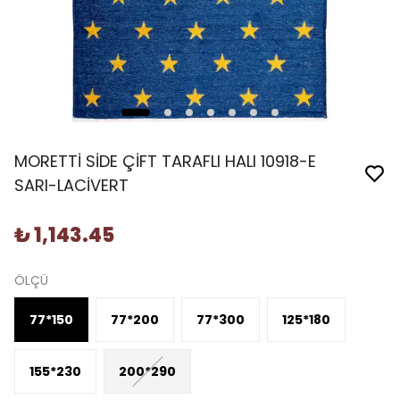
MORETTİ SİDE ÇİFT TARAFLI HALI 10918-E
SARI-LACİVERT
₺ 1,143.45
ÖLÇÜ
77*150
77*200
77*300
125*180
155*230
200*290