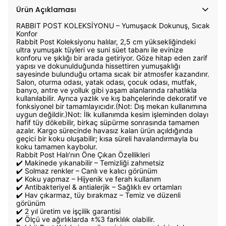
Ürün Açıklaması
RABBIT POST KOLEKSİYONU – Yumuşacık Dokunuş, Sıcak
Konfor
Rabbit Post Koleksiyonu halılar, 2,5 cm yüksekliğindeki
ultra yumuşak tüyleri ve suni süet tabanı ile evinize
konforu ve şıklığı bir arada getiriyor. Göze hitap eden zarif
yapısı ve dokunulduğunda hissettiren yumuşaklığı
sayesinde bulunduğu ortama sıcak bir atmosfer kazandırır.
Salon, oturma odası, yatak odası, çocuk odası, mutfak,
banyo, antre ve yolluk gibi yaşam alanlarında rahatlıkla
kullanılabilir. Ayrıca yazlık ve kış bahçelerinde dekoratif ve
fonksiyonel bir tamamlayıcıdır.(Not: Dış mekan kullanımına
uygun değildir.)Not: İlk kullanımda kesim işleminden dolayı
hafif tüy dökebilir, birkaç süpürme sonrasında tamamen
azalır. Kargo sürecinde havasız kalan ürün açıldığında
geçici bir koku oluşabilir; kısa süreli havalandırmayla bu
koku tamamen kaybolur.
Rabbit Post Halı’nın Öne Çıkan Özellikleri
✔️ Makinede yıkanabilir – Temizliği zahmetsiz
✔️ Solmaz renkler – Canlı ve kalıcı görünüm
✔️ Koku yapmaz – Hijyenik ve ferah kullanım
✔️ Antibakteriyel & antialerjik – Sağlıklı ev ortamları
✔️ Hav çıkarmaz, tüy bırakmaz – Temiz ve düzenli
görünüm
✔️ 2 yıl üretim ve işçilik garantisi
✔️ Ölçü ve ağırlıklarda ±%3 farklılık olabilir.