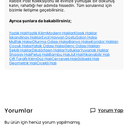
Rabbit Post Koleksiyonu ile evinize yumuşak bir dokunuş
katın, rahatlığı her adımda hissedin. Tüm sorularınız için
bizimle iletişime geçebilirsiniz.
Ayrıca şunlara da bakabilirsiniz;
Yazlık Halı
Yazlık Kilim
Modern Halılar
Klasik Halılar
İskandinav Halılar
Evcil Hayvan Dostu
Salon Halısı
Mutfak Halısı
Oturma Odası Halısı
Banyo Halısı
Koridor Halıları
Çocuk Halısı
Yatak Odası Halısı
Genç Odası Halıları
Şekilli Halılar
Dikdörtgen Halılar
Yolluklar
Yuvarlak Halılar
Shaggy Halı
Peluş Halı
Bambu Halı
Jüt Halı
Yıkanabilir Halı
Çift Taraflı Kilim
Düz Halı
Çerçeveli Halı
Göbekli Halı
Geometrik Halı
Çiçekli Halı
Yorumlar
Yorum Yap
Bu ürün için henüz yorum yapılmamış.