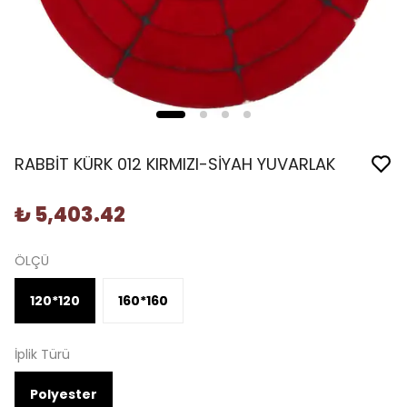
RABBİT KÜRK 012 KIRMIZI-SİYAH YUVARLAK
₺ 5,403.42
ÖLÇÜ
120*120
160*160
İplik Türü
Polyester