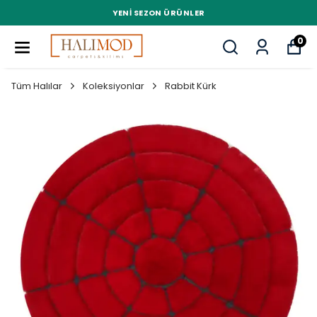
YENI SEZON ÜRÜNLER
0
Tüm Halılar
Koleksiyonlar
Rabbit Kürk