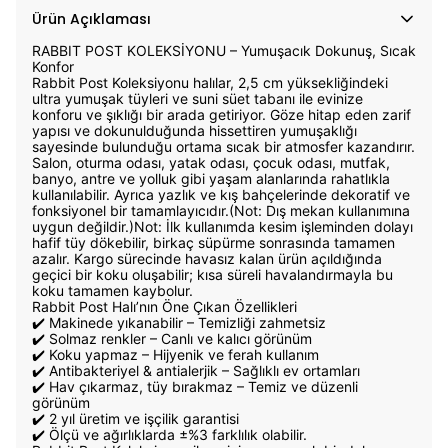
Ürün Açıklaması
RABBIT POST KOLEKSİYONU – Yumuşacık Dokunuş, Sıcak
Konfor
Rabbit Post Koleksiyonu halılar, 2,5 cm yüksekliğindeki
ultra yumuşak tüyleri ve suni süet tabanı ile evinize
konforu ve şıklığı bir arada getiriyor. Göze hitap eden zarif
yapısı ve dokunulduğunda hissettiren yumuşaklığı
sayesinde bulunduğu ortama sıcak bir atmosfer kazandırır.
Salon, oturma odası, yatak odası, çocuk odası, mutfak,
banyo, antre ve yolluk gibi yaşam alanlarında rahatlıkla
kullanılabilir. Ayrıca yazlık ve kış bahçelerinde dekoratif ve
fonksiyonel bir tamamlayıcıdır.(Not: Dış mekan kullanımına
uygun değildir.)Not: İlk kullanımda kesim işleminden dolayı
hafif tüy dökebilir, birkaç süpürme sonrasında tamamen
azalır. Kargo sürecinde havasız kalan ürün açıldığında
geçici bir koku oluşabilir; kısa süreli havalandırmayla bu
koku tamamen kaybolur.
Rabbit Post Halı’nın Öne Çıkan Özellikleri
✔️ Makinede yıkanabilir – Temizliği zahmetsiz
✔️ Solmaz renkler – Canlı ve kalıcı görünüm
✔️ Koku yapmaz – Hijyenik ve ferah kullanım
✔️ Antibakteriyel & antialerjik – Sağlıklı ev ortamları
✔️ Hav çıkarmaz, tüy bırakmaz – Temiz ve düzenli
görünüm
✔️ 2 yıl üretim ve işçilik garantisi
✔️ Ölçü ve ağırlıklarda ±%3 farklılık olabilir.