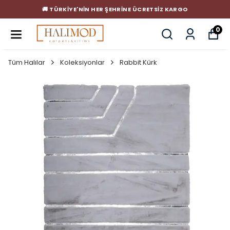
🚚 TÜRKIYE'NIN HER ŞEHRINE ÜCRETSIZ KARGO
0
Tüm Halılar
Koleksiyonlar
Rabbit Kürk