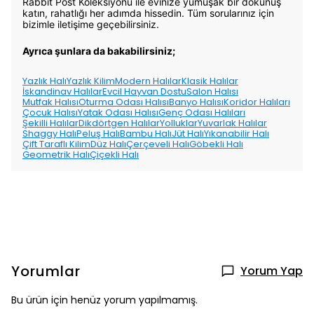
Rabbit Post Koleksiyonu ile evinize yumuşak bir dokunuş
katın, rahatlığı her adımda hissedin. Tüm sorularınız için
bizimle iletişime geçebilirsiniz.
Ayrıca şunlara da bakabilirsiniz;
Yazlık Halı
Yazlık Kilim
Modern Halılar
Klasik Halılar
İskandinav Halılar
Evcil Hayvan Dostu
Salon Halısı
Mutfak Halısı
Oturma Odası Halısı
Banyo Halısı
Koridor Halıları
Çocuk Halısı
Yatak Odası Halısı
Genç Odası Halıları
Şekilli Halılar
Dikdörtgen Halılar
Yolluklar
Yuvarlak Halılar
Shaggy Halı
Peluş Halı
Bambu Halı
Jüt Halı
Yıkanabilir Halı
Çift Taraflı Kilim
Düz Halı
Çerçeveli Halı
Göbekli Halı
Geometrik Halı
Çiçekli Halı
Yorumlar
Yorum Yap
Bu ürün için henüz yorum yapılmamış.