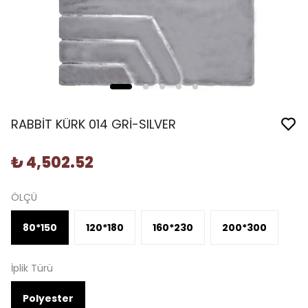
RABBİT KÜRK 014 GRİ-SILVER
₺ 4,502.52
ÖLÇÜ
80*150
120*180
160*230
200*300
İplik Türü
Polyester