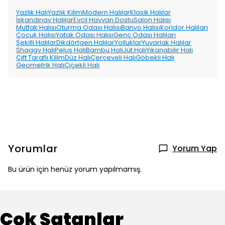
Yazlık Halı
Yazlık Kilim
Modern Halılar
Klasik Halılar
İskandinav Halılar
Evcil Hayvan Dostu
Salon Halısı
Mutfak Halısı
Oturma Odası Halısı
Banyo Halısı
Koridor Halıları
Çocuk Halısı
Yatak Odası Halısı
Genç Odası Halıları
Şekilli Halılar
Dikdörtgen Halılar
Yolluklar
Yuvarlak Halılar
Shaggy Halı
Peluş Halı
Bambu Halı
Jüt Halı
Yıkanabilir Halı
Çift Taraflı Kilim
Düz Halı
Çerçeveli Halı
Göbekli Halı
Geometrik Halı
Çiçekli Halı
Yorumlar
Yorum Yap
Bu ürün için henüz yorum yapılmamış.
Çok Satanlar