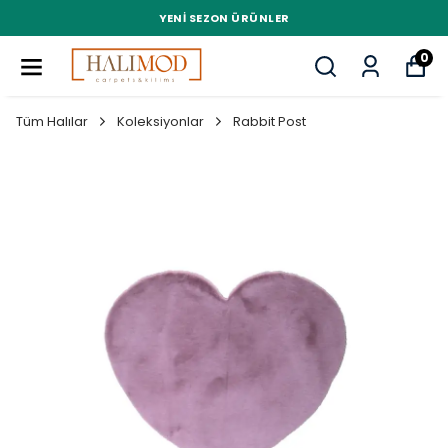
YENI SEZON ÜRÜNLER
0
Tüm Halılar
Koleksiyonlar
Rabbit Post