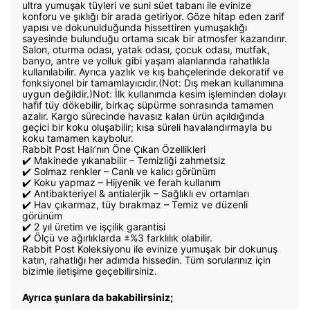
ultra yumuşak tüyleri ve suni süet tabanı ile evinize
konforu ve şıklığı bir arada getiriyor. Göze hitap eden zarif
yapısı ve dokunulduğunda hissettiren yumuşaklığı
sayesinde bulunduğu ortama sıcak bir atmosfer kazandırır.
Salon, oturma odası, yatak odası, çocuk odası, mutfak,
banyo, antre ve yolluk gibi yaşam alanlarında rahatlıkla
kullanılabilir. Ayrıca yazlık ve kış bahçelerinde dekoratif ve
fonksiyonel bir tamamlayıcıdır.(Not: Dış mekan kullanımına
uygun değildir.)Not: İlk kullanımda kesim işleminden dolayı
hafif tüy dökebilir, birkaç süpürme sonrasında tamamen
azalır. Kargo sürecinde havasız kalan ürün açıldığında
geçici bir koku oluşabilir; kısa süreli havalandırmayla bu
koku tamamen kaybolur.
Rabbit Post Halı’nın Öne Çıkan Özellikleri
✔️ Makinede yıkanabilir – Temizliği zahmetsiz
✔️ Solmaz renkler – Canlı ve kalıcı görünüm
✔️ Koku yapmaz – Hijyenik ve ferah kullanım
✔️ Antibakteriyel & antialerjik – Sağlıklı ev ortamları
✔️ Hav çıkarmaz, tüy bırakmaz – Temiz ve düzenli
görünüm
✔️ 2 yıl üretim ve işçilik garantisi
✔️ Ölçü ve ağırlıklarda ±%3 farklılık olabilir.
Rabbit Post Koleksiyonu ile evinize yumuşak bir dokunuş
katın, rahatlığı her adımda hissedin. Tüm sorularınız için
bizimle iletişime geçebilirsiniz.
Ayrıca şunlara da bakabilirsiniz;