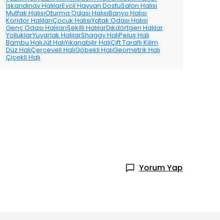
İskandinav Halılar
Evcil Hayvan Dostu
Salon Halısı
Mutfak Halısı
Oturma Odası Halısı
Banyo Halısı
Koridor Halıları
Çocuk Halısı
Yatak Odası Halısı
Genç Odası Halıları
Şekilli Halılar
Dikdörtgen Halılar
Yolluklar
Yuvarlak Halılar
Shaggy Halı
Peluş Halı
Bambu Halı
Jüt Halı
Yıkanabilir Halı
Çift Taraflı Kilim
Düz Halı
Çerçeveli Halı
Göbekli Halı
Geometrik Halı
Çiçekli Halı
Yorum Yap