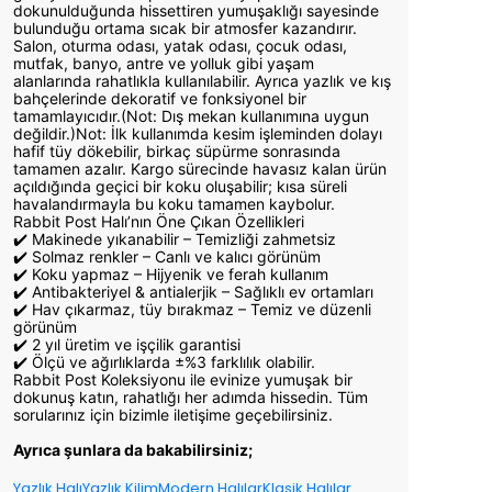
dokunulduğunda hissettiren yumuşaklığı sayesinde
bulunduğu ortama sıcak bir atmosfer kazandırır.
Salon, oturma odası, yatak odası, çocuk odası,
mutfak, banyo, antre ve yolluk gibi yaşam
alanlarında rahatlıkla kullanılabilir. Ayrıca yazlık ve kış
bahçelerinde dekoratif ve fonksiyonel bir
tamamlayıcıdır.(Not: Dış mekan kullanımına uygun
değildir.)Not: İlk kullanımda kesim işleminden dolayı
hafif tüy dökebilir, birkaç süpürme sonrasında
tamamen azalır. Kargo sürecinde havasız kalan ürün
açıldığında geçici bir koku oluşabilir; kısa süreli
havalandırmayla bu koku tamamen kaybolur.
Rabbit Post Halı’nın Öne Çıkan Özellikleri
✔️ Makinede yıkanabilir – Temizliği zahmetsiz
✔️ Solmaz renkler – Canlı ve kalıcı görünüm
✔️ Koku yapmaz – Hijyenik ve ferah kullanım
✔️ Antibakteriyel & antialerjik – Sağlıklı ev ortamları
✔️ Hav çıkarmaz, tüy bırakmaz – Temiz ve düzenli
görünüm
✔️ 2 yıl üretim ve işçilik garantisi
✔️ Ölçü ve ağırlıklarda ±%3 farklılık olabilir.
Rabbit Post Koleksiyonu ile evinize yumuşak bir
dokunuş katın, rahatlığı her adımda hissedin. Tüm
sorularınız için bizimle iletişime geçebilirsiniz.
Ayrıca şunlara da bakabilirsiniz;
Yazlık Halı
Yazlık Kilim
Modern Halılar
Klasik Halılar