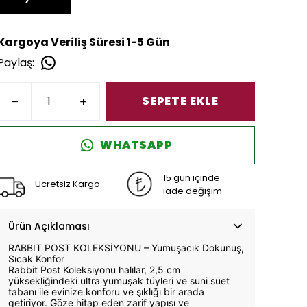
Kargoya Veriliş Süresi 1-5 Gün
Paylaş
:
SEPETE EKLE
WHATSAPP
15 gün içinde
Ücretsiz Kargo
iade değişim
Ürün Açıklaması
RABBIT POST KOLEKSİYONU – Yumuşacık Dokunuş,
Sıcak Konfor
Rabbit Post Koleksiyonu halılar, 2,5 cm
yüksekliğindeki ultra yumuşak tüyleri ve suni süet
tabanı ile evinize konforu ve şıklığı bir arada
getiriyor. Göze hitap eden zarif yapısı ve