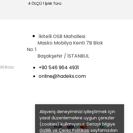
4 ÖLÇÜ 1 İplik Türü
4 ÖLÇÜ 1
İkitelli OSB Mahallesi
Masko Mobilya Kenti 7B Blok
No: 1
Başakşehir / İSTANBUL
litikası
+90 546 964 4931
online@hadeks.com
Alışveriş deneyiminizi iyileştirmek için
yasal düzenlemelere uygun çerezler
(cookies) kullanıyoruz. Detaylı bilgiye
Gizlilik ve Çerez Politikası
sayfamızdan