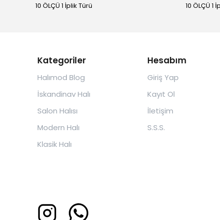
10 ÖLÇÜ 1 İplik Türü
10 ÖLÇÜ 1 İ
Kategoriler
Hesabım
Halımod Blog
Giriş Yap
İskandinav Halı
Kayıt Ol
Salon Halısı
İletişim
Modern Halı
S.S.S.
Klasik Halı