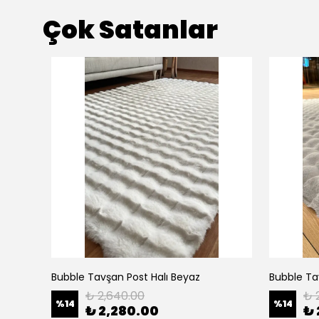
Çok Satanlar
Bubble Tavşan Post Halı Beyaz
Bubble Tav
₺ 2,640.00
₺ 
%
14
%
14
₺ 2,280.00
₺ 