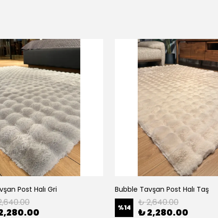
şan Post Halı Gri
Bubble Tavşan Post Halı Taş
2,640.00
₺ 2,640.00
%
14
2,280.00
₺ 2,280.00