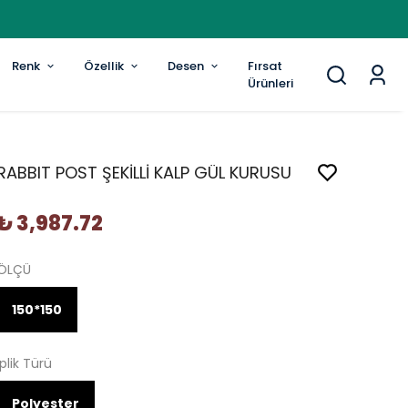
Renk
Özellik
Desen
Fırsat
Ürünleri
RABBIT POST ŞEKİLLİ KALP GÜL KURUSU
₺ 3,987.72
ÖLÇÜ
150*150
İplik Türü
Polyester