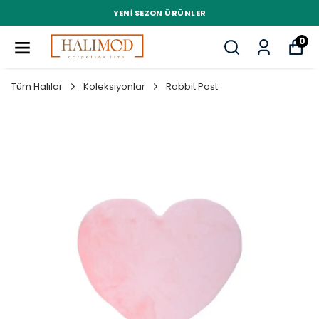
YENI SEZON ÜRÜNLER
0
Tüm Halılar
Koleksiyonlar
Rabbit Post