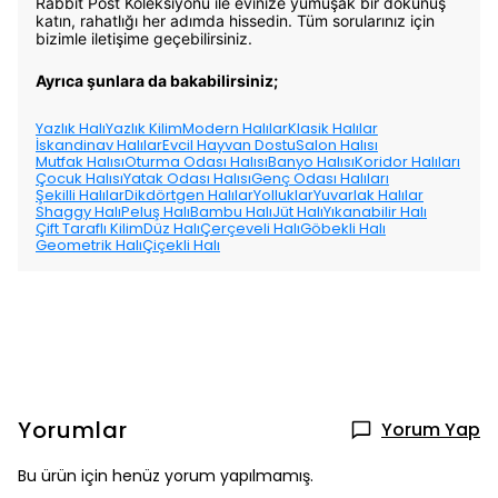
Rabbit Post Koleksiyonu ile evinize yumuşak bir dokunuş
katın, rahatlığı her adımda hissedin. Tüm sorularınız için
bizimle iletişime geçebilirsiniz.
Ayrıca şunlara da bakabilirsiniz;
Yazlık Halı
Yazlık Kilim
Modern Halılar
Klasik Halılar
İskandinav Halılar
Evcil Hayvan Dostu
Salon Halısı
Mutfak Halısı
Oturma Odası Halısı
Banyo Halısı
Koridor Halıları
Çocuk Halısı
Yatak Odası Halısı
Genç Odası Halıları
Şekilli Halılar
Dikdörtgen Halılar
Yolluklar
Yuvarlak Halılar
Shaggy Halı
Peluş Halı
Bambu Halı
Jüt Halı
Yıkanabilir Halı
Çift Taraflı Kilim
Düz Halı
Çerçeveli Halı
Göbekli Halı
Geometrik Halı
Çiçekli Halı
Yorumlar
Yorum Yap
Bu ürün için henüz yorum yapılmamış.