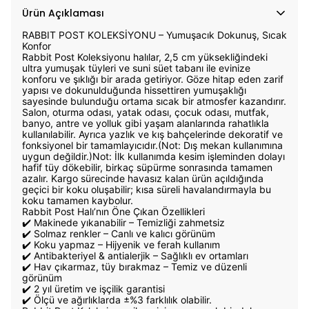
Ürün Açıklaması
RABBIT POST KOLEKSİYONU – Yumuşacık Dokunuş, Sıcak
Konfor
Rabbit Post Koleksiyonu halılar, 2,5 cm yüksekliğindeki
ultra yumuşak tüyleri ve suni süet tabanı ile evinize
konforu ve şıklığı bir arada getiriyor. Göze hitap eden zarif
yapısı ve dokunulduğunda hissettiren yumuşaklığı
sayesinde bulunduğu ortama sıcak bir atmosfer kazandırır.
Salon, oturma odası, yatak odası, çocuk odası, mutfak,
banyo, antre ve yolluk gibi yaşam alanlarında rahatlıkla
kullanılabilir. Ayrıca yazlık ve kış bahçelerinde dekoratif ve
fonksiyonel bir tamamlayıcıdır.(Not: Dış mekan kullanımına
uygun değildir.)Not: İlk kullanımda kesim işleminden dolayı
hafif tüy dökebilir, birkaç süpürme sonrasında tamamen
azalır. Kargo sürecinde havasız kalan ürün açıldığında
geçici bir koku oluşabilir; kısa süreli havalandırmayla bu
koku tamamen kaybolur.
Rabbit Post Halı’nın Öne Çıkan Özellikleri
✔️ Makinede yıkanabilir – Temizliği zahmetsiz
✔️ Solmaz renkler – Canlı ve kalıcı görünüm
✔️ Koku yapmaz – Hijyenik ve ferah kullanım
✔️ Antibakteriyel & antialerjik – Sağlıklı ev ortamları
✔️ Hav çıkarmaz, tüy bırakmaz – Temiz ve düzenli
görünüm
✔️ 2 yıl üretim ve işçilik garantisi
✔️ Ölçü ve ağırlıklarda ±%3 farklılık olabilir.