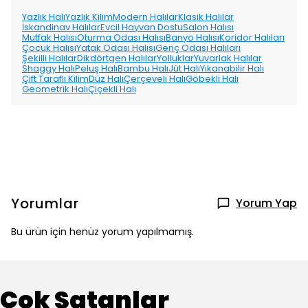
Yazlık Halı
Yazlık Kilim
Modern Halılar
Klasik Halılar
İskandinav Halılar
Evcil Hayvan Dostu
Salon Halısı
Mutfak Halısı
Oturma Odası Halısı
Banyo Halısı
Koridor Halıları
Çocuk Halısı
Yatak Odası Halısı
Genç Odası Halıları
Şekilli Halılar
Dikdörtgen Halılar
Yolluklar
Yuvarlak Halılar
Shaggy Halı
Peluş Halı
Bambu Halı
Jüt Halı
Yıkanabilir Halı
Çift Taraflı Kilim
Düz Halı
Çerçeveli Halı
Göbekli Halı
Geometrik Halı
Çiçekli Halı
Yorumlar
Yorum Yap
Bu ürün için henüz yorum yapılmamış.
Çok Satanlar