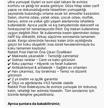
ultra yumuşak tüyleri ve suni süet tabanı ile evinize
konforu ve şıklığı bir arada getiriyor. Göze hitap eden zarif
yapısı ve dokunulduğunda hissettiren yumuşaklığı
sayesinde bulunduğu ortama sıcak bir atmosfer kazandırır.
Salon, oturma odası, yatak odası, çocuk odası, mutfak,
banyo, antre ve yolluk gibi yaşam alanlarında rahatlıkla
kullanılabilir. Ayrıca yazlık ve kış bahçelerinde dekoratif ve
fonksiyonel bir tamamlayıcıdır.(Not: Dış mekan kullanımına
uygun değildir.)Not: İlk kullanımda kesim işleminden dolayı
hafif tüy dökebilir, birkaç süpürme sonrasında tamamen
azalır. Kargo sürecinde havasız kalan ürün açıldığında
geçici bir koku oluşabilir; kısa süreli havalandırmayla bu
koku tamamen kaybolur.
Rabbit Post Halı’nın Öne Çıkan Özellikleri
✔️ Makinede yıkanabilir – Temizliği zahmetsiz
✔️ Solmaz renkler – Canlı ve kalıcı görünüm
✔️ Koku yapmaz – Hijyenik ve ferah kullanım
✔️ Antibakteriyel & antialerjik – Sağlıklı ev ortamları
✔️ Hav çıkarmaz, tüy bırakmaz – Temiz ve düzenli
görünüm
✔️ 2 yıl üretim ve işçilik garantisi
✔️ Ölçü ve ağırlıklarda ±%3 farklılık olabilir.
Rabbit Post Koleksiyonu ile evinize yumuşak bir dokunuş
katın, rahatlığı her adımda hissedin. Tüm sorularınız için
bizimle iletişime geçebilirsiniz.
Ayrıca şunlara da bakabilirsiniz;