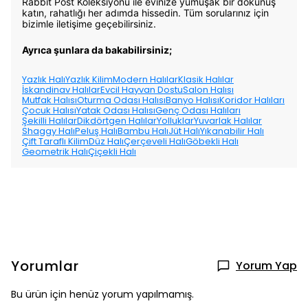
Rabbit Post Koleksiyonu ile evinize yumuşak bir dokunuş
katın, rahatlığı her adımda hissedin. Tüm sorularınız için
bizimle iletişime geçebilirsiniz.
Ayrıca şunlara da bakabilirsiniz;
Yazlık Halı
Yazlık Kilim
Modern Halılar
Klasik Halılar
İskandinav Halılar
Evcil Hayvan Dostu
Salon Halısı
Mutfak Halısı
Oturma Odası Halısı
Banyo Halısı
Koridor Halıları
Çocuk Halısı
Yatak Odası Halısı
Genç Odası Halıları
Şekilli Halılar
Dikdörtgen Halılar
Yolluklar
Yuvarlak Halılar
Shaggy Halı
Peluş Halı
Bambu Halı
Jüt Halı
Yıkanabilir Halı
Çift Taraflı Kilim
Düz Halı
Çerçeveli Halı
Göbekli Halı
Geometrik Halı
Çiçekli Halı
Yorumlar
Yorum Yap
Bu ürün için henüz yorum yapılmamış.