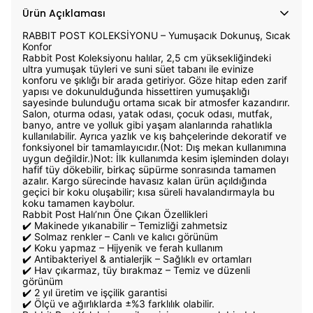
Ürün Açıklaması
RABBIT POST KOLEKSİYONU – Yumuşacık Dokunuş, Sıcak
Konfor
Rabbit Post Koleksiyonu halılar, 2,5 cm yüksekliğindeki
ultra yumuşak tüyleri ve suni süet tabanı ile evinize
konforu ve şıklığı bir arada getiriyor. Göze hitap eden zarif
yapısı ve dokunulduğunda hissettiren yumuşaklığı
sayesinde bulunduğu ortama sıcak bir atmosfer kazandırır.
Salon, oturma odası, yatak odası, çocuk odası, mutfak,
banyo, antre ve yolluk gibi yaşam alanlarında rahatlıkla
kullanılabilir. Ayrıca yazlık ve kış bahçelerinde dekoratif ve
fonksiyonel bir tamamlayıcıdır.(Not: Dış mekan kullanımına
uygun değildir.)Not: İlk kullanımda kesim işleminden dolayı
hafif tüy dökebilir, birkaç süpürme sonrasında tamamen
azalır. Kargo sürecinde havasız kalan ürün açıldığında
geçici bir koku oluşabilir; kısa süreli havalandırmayla bu
koku tamamen kaybolur.
Rabbit Post Halı’nın Öne Çıkan Özellikleri
✔️ Makinede yıkanabilir – Temizliği zahmetsiz
✔️ Solmaz renkler – Canlı ve kalıcı görünüm
✔️ Koku yapmaz – Hijyenik ve ferah kullanım
✔️ Antibakteriyel & antialerjik – Sağlıklı ev ortamları
✔️ Hav çıkarmaz, tüy bırakmaz – Temiz ve düzenli
görünüm
✔️ 2 yıl üretim ve işçilik garantisi
✔️ Ölçü ve ağırlıklarda ±%3 farklılık olabilir.