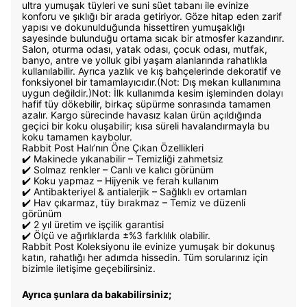
ultra yumuşak tüyleri ve suni süet tabanı ile evinize
konforu ve şıklığı bir arada getiriyor. Göze hitap eden zarif
yapısı ve dokunulduğunda hissettiren yumuşaklığı
sayesinde bulunduğu ortama sıcak bir atmosfer kazandırır.
Salon, oturma odası, yatak odası, çocuk odası, mutfak,
banyo, antre ve yolluk gibi yaşam alanlarında rahatlıkla
kullanılabilir. Ayrıca yazlık ve kış bahçelerinde dekoratif ve
fonksiyonel bir tamamlayıcıdır.(Not: Dış mekan kullanımına
uygun değildir.)Not: İlk kullanımda kesim işleminden dolayı
hafif tüy dökebilir, birkaç süpürme sonrasında tamamen
azalır. Kargo sürecinde havasız kalan ürün açıldığında
geçici bir koku oluşabilir; kısa süreli havalandırmayla bu
koku tamamen kaybolur.
Rabbit Post Halı’nın Öne Çıkan Özellikleri
✔️ Makinede yıkanabilir – Temizliği zahmetsiz
✔️ Solmaz renkler – Canlı ve kalıcı görünüm
✔️ Koku yapmaz – Hijyenik ve ferah kullanım
✔️ Antibakteriyel & antialerjik – Sağlıklı ev ortamları
✔️ Hav çıkarmaz, tüy bırakmaz – Temiz ve düzenli
görünüm
✔️ 2 yıl üretim ve işçilik garantisi
✔️ Ölçü ve ağırlıklarda ±%3 farklılık olabilir.
Rabbit Post Koleksiyonu ile evinize yumuşak bir dokunuş
katın, rahatlığı her adımda hissedin. Tüm sorularınız için
bizimle iletişime geçebilirsiniz.
Ayrıca şunlara da bakabilirsiniz;