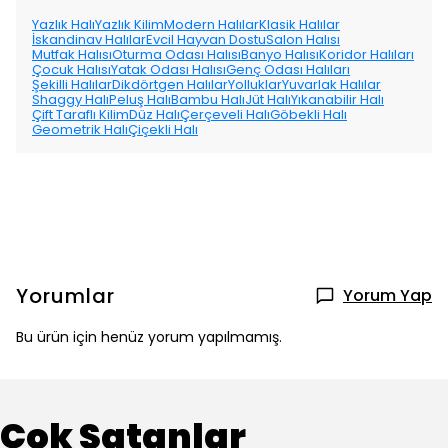
Yazlık Halı
Yazlık Kilim
Modern Halılar
Klasik Halılar
İskandinav Halılar
Evcil Hayvan Dostu
Salon Halısı
Mutfak Halısı
Oturma Odası Halısı
Banyo Halısı
Koridor Halıları
Çocuk Halısı
Yatak Odası Halısı
Genç Odası Halıları
Şekilli Halılar
Dikdörtgen Halılar
Yolluklar
Yuvarlak Halılar
Shaggy Halı
Peluş Halı
Bambu Halı
Jüt Halı
Yıkanabilir Halı
Çift Taraflı Kilim
Düz Halı
Çerçeveli Halı
Göbekli Halı
Geometrik Halı
Çiçekli Halı
Yorumlar
Yorum Yap
Bu ürün için henüz yorum yapılmamış.
Çok Satanlar