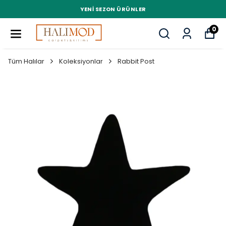
YENI SEZON ÜRÜNLER
0
Tüm Halılar
Koleksiyonlar
Rabbit Post