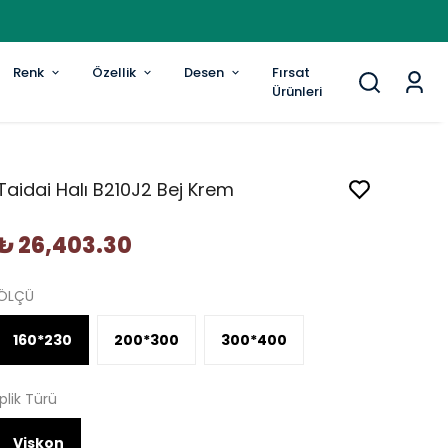
Renk
Özellik
Desen
Fırsat
Ürünleri
Taidai Halı B210J2 Bej Krem
₺ 26,403.30
ÖLÇÜ
160*230
200*300
300*400
İplik Türü
Viskon