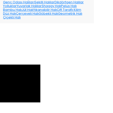
Genç Odası Halıları
Şekilli Halılar
Dikdörtgen Halılar
Yolluklar
Yuvarlak Halılar
Shaggy Halı
Peluş Halı
Bambu Halı
Jüt Halı
Yıkanabilir Halı
Çift Taraflı Kilim
Düz Halı
Çerçeveli Halı
Göbekli Halı
Geometrik Halı
Çiçekli Halı