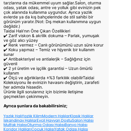
tarzlarına da mükemmel uyum sağlar.Salon, oturma
odası, yatak odası, antre ve yolluk gibi evinizin pek
çok alanında kullanıma uygundur. Ayrıca yazlık
evlerde ya da kış bahçelerinde de stil sahibi bir
görünüm yaratır.(Not: Dış mekan kullanımına uygun
değildir.)
Taidai Halı’nın Öne Çıkan Özellikleri
✔️ Zarif viskon & akrilik dokuma – Parlak, yumuşak
ve göz alıcı yüzey
✔️ Renk vermez – Canlı görünümünü uzun süre korur
✔️ Koku yapmaz – Temiz ve hijyenik bir kullanım
sunar
✔️ Antibakteriyel ve antialerjik – Sağlığınız için
güvenli
✔️ 2 yıl üretim ve işçilik garantisi – Uzun ömürlü
kullanım
✔️ Ölçü ve ağırlıklarda ±%3 farklılık olabilirTaidai
Koleksiyonu ile evinizin havasını değiştirin, zarafeti
her adımda hissedin.
Ürünle ilgili sorularınız için bizimle iletişime
geçmekten çekinmeyin.
Ayrıca şunlara da bakabilirsiniz;
Yazlık Halı
Yazlık Kilim
Modern Halılar
Klasik Halılar
İskandinav Halılar
Evcil Hayvan Dostu
Salon Halısı
Mutfak Halısı
Oturma Odası Halısı
Banyo Halısı
Koridor Halıları
Çocuk Halısı
Yatak Odası Halısı