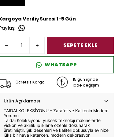
Kargoya Veriliş Süresi 1-5 Gün
Paylaş
:
SEPETE EKLE
WHATSAPP
15 gün içinde
Ücretsiz Kargo
iade değişim
Ürün Açıklaması
TAIDAI KOLEKSİYONU – Zarafet ve Kalitenin Modern
Yorumu
Taidai Koleksiyonu, yüksek teknoloji makinelerde
viskon ve akrilik ipliklerle özenle dokunarak
üretilmiştir. Şık desenleri ve kaliteli dokusuyla evinize
lüks bir hava katarken, modern dekorasyon