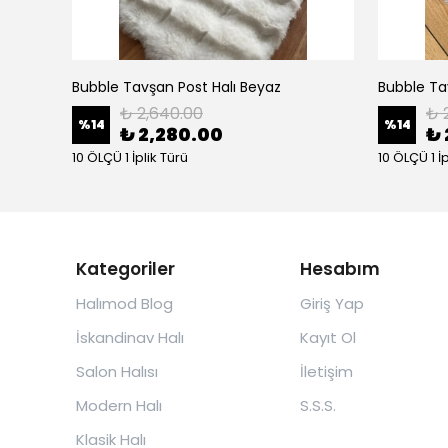
Bubble Tavşan Post Halı Beyaz
Bubble Tav
₺ 2,640.00
₺ 
%
14
%
14
₺ 2,280.00
₺ 
10 ÖLÇÜ 1 İplik Türü
10 ÖLÇÜ 1 İ
Kategoriler
Hesabım
Halımod Blog
Giriş Yap
İskandinav Halı
Kayıt Ol
Salon Halısı
İletişim
Modern Halı
S.S.S.
Klasik Halı