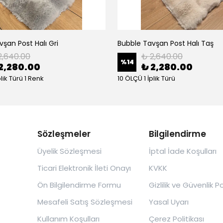
şan Post Halı Gri
Bubble Tavşan Post Halı Taş
2,640.00
₺ 2,640.00
%
14
2,280.00
₺ 2,280.00
plik Türü 1 Renk
10 ÖLÇÜ 1 İplik Türü
Sözleşmeler
Bilgilendirme
Üyelik Sözleşmesi
İptal İade Koşulları
Ticari Elektronik İleti Onayı
KVKK
Ön Bilgilendirme Formu
Gizlilik ve Güvenlik Po
Mesafeli Satış Sözleşmesi
Yasal Uyarı
Kullanım Koşulları
Çerez Politikası