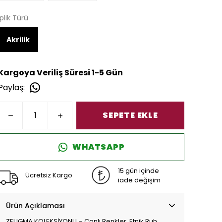
İplik Türü
Akrilik
Kargoya Veriliş Süresi 1-5 Gün
Paylaş
:
SEPETE EKLE
WHATSAPP
15 gün içinde
Ücretsiz Kargo
iade değişim
Ürün Açıklaması
ZEUGMA KOLEKSİYONU – Canlı Renkler, Etnik Ruh