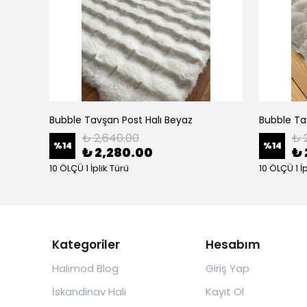
Bubble Tavşan Post Halı Beyaz
Bubble Tav
₺ 2,640.00
₺ 
%
14
%
14
₺ 2,280.00
₺ 
10 ÖLÇÜ 1 İplik Türü
10 ÖLÇÜ 1 İ
Kategoriler
Hesabım
Halımod Blog
Giriş Yap
İskandinav Halı
Kayıt Ol