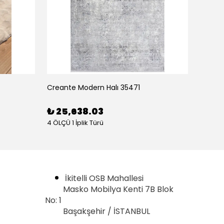
Creante Modern Halı 35471
Creant
₺ 25,638.03
₺ 16
4 ÖLÇÜ 1 İplik Türü
4 ÖLÇÜ 1
İkitelli OSB Mahallesi
Masko Mobilya Kenti 7B Blok
No: 1
Başakşehir / İSTANBUL