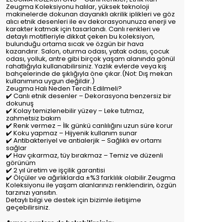
Zeugma Koleksiyonu halılar, yüksek teknoloji
makinelerde dokunan dayanıklı akrilik iplikleri ve göz
alıcı etnik desenleri ile ev dekorasyonunuza enerji ve
karakter katmak için tasarlandı. Canlı renkleri ve
detaylı motifleriyle dikkat çeken bu koleksiyon,
bulunduğu ortama sıcak ve özgün bir hava
kazandırır. Salon, oturma odası, yatak odası, çocuk
odası, yolluk, antre gibi birçok yaşam alanında gönül
rahatlığıyla kullanabilirsiniz. Yazlık evlerde veya kış
bahçelerinde de şıklığıyla öne çıkar.(Not: Dış mekan
kullanımına uygun değildir.)
Zeugma Halı Neden Tercih Edilmeli?
✔️ Canlı etnik desenler – Dekorasyona benzersiz bir
dokunuş
✔️ Kolay temizlenebilir yüzey – Leke tutmaz,
zahmetsiz bakım
✔️ Renk vermez – İlk günkü canlılığını uzun süre korur
✔️ Koku yapmaz – Hijyenik kullanım sunar
✔️ Antibakteriyel ve antialerjik – Sağlıklı ev ortamı
sağlar
✔️ Hav çıkarmaz, tüy bırakmaz – Temiz ve düzenli
görünüm
✔️ 2 yıl üretim ve işçilik garantisi
✔️ Ölçüler ve ağırlıklarda ±%3 farklılık olabilir.Zeugma
Koleksiyonu ile yaşam alanlarınızı renklendirin, özgün
tarzınızı yansıtın.
Detaylı bilgi ve destek için bizimle iletişime
geçebilirsiniz.