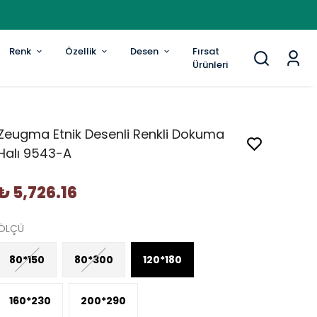
Renk
Özellik
Desen
Fırsat
Ürünleri
Zeugma Etnik Desenli Renkli Dokuma
Halı 9543-A
₺ 5,726.16
ÖLÇÜ
80*150
80*300
120*180
160*230
200*290