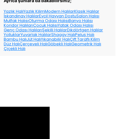
Ayrıca şunlara da bakabilirsiniz;
Yazlık Halı
Yazlık Kilim
Modern Halılar
Klasik Halılar
İskandinav Halılar
Evcil Hayvan Dostu
Salon Halısı
Mutfak Halısı
Oturma Odası Halısı
Banyo Halısı
Koridor Halıları
Çocuk Halısı
Yatak Odası Halısı
Genç Odası Halıları
Şekilli Halılar
Dikdörtgen Halılar
Yolluklar
Yuvarlak Halılar
Shaggy Halı
Peluş Halı
Bambu Halı
Jüt Halı
Yıkanabilir Halı
Çift Taraflı Kilim
Düz Halı
Çerçeveli Halı
Göbekli Halı
Geometrik Halı
Çiçekli Halı