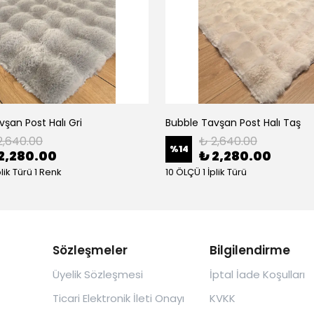
şan Post Halı Gri
Bubble Tavşan Post Halı Taş
2,640.00
₺ 2,640.00
%
14
2,280.00
₺ 2,280.00
plik Türü 1 Renk
10 ÖLÇÜ 1 İplik Türü
Sözleşmeler
Bilgilendirme
Üyelik Sözleşmesi
İptal İade Koşulları
Ticari Elektronik İleti Onayı
KVKK