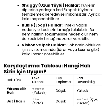
Shaggy (Uzun Tüylü) Halılar:
Tüylerin
diplerine yerleşen kedi/köpek tüylerini
temizlemek neredeyse imkansızdır. Ayrıca
koku hapsedebilirler.
Bukle (Loop) Halılar:
İlmekli yapısı
nedeniyle kedinizin tırnağı takılabilir. Bu
hem halının sökülmesine neden olur hem
de kedinizin tırnağına zarar verebilir.
Viskon ve İpek Halılar:
Çok narin oldukları
için sıvı temasında (idrar veya kusma gibi)
kalıcı hasar görebilirler.
Karşılaştırma Tablosu: Hangi Halı
Sizin İçin Uygun?
Leke
Tüy
Pati
Halı Türü
Direnci
Toplama
Dayanıklılığı
Yıkanabilir
⭐⭐⭐⭐⭐
Düşük
Yüksek
Halı
(Yüksek)
⭐⭐⭐
⭐⭐⭐⭐⭐ (Çok
Jüt / Hasır
Düşük
(Orta)
Yüksek)