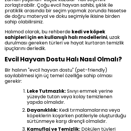
zorlaştırabilir. Çoğu evcil hayvan sahibi, şıklık ile
pratiklik arasında bir seçim yapmak zorunda hissetse
de doğru materyal ve doku seçimiyle ikisine birden
sahip olabilirsiniz.
Halımod olarak, bu rehberde
kedi ve köpek
sahipleri için en kullanışlı halı modellerini
, uzak
durulması gereken türleri ve hayat kurtaran temizlik
ipuçlarını derledik.
Evcil Hayvan Dostu Halı Nasıl Olmalı?
Bir halının "evcil hayvan dostu" (pet-friendly)
sayılabilmesi için üç temel özelliğe sahip olması
gerekir:
Leke Tutmazlık:
Sıvıyı emmek yerine
yüzeyde tutan veya kolay temizlenen
yapıda olmalıdır.
Dayanıklılık:
Kedi tırmalamalarına veya
köpeklerin koşarken patileriyle oluşturduğu
sürtünmeye karşı dirençli olmalıdır.
Kamuflaj ve Temizlik:
Dökülen tüyleri