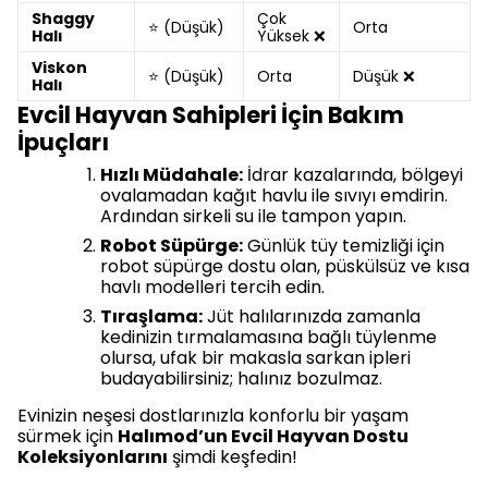
Shaggy
Çok
⭐ (Düşük)
Orta
Halı
Yüksek ❌
Viskon
⭐ (Düşük)
Orta
Düşük ❌
Halı
Evcil Hayvan Sahipleri İçin Bakım
İpuçları
Hızlı Müdahale:
İdrar kazalarında, bölgeyi
ovalamadan kağıt havlu ile sıvıyı emdirin.
Ardından sirkeli su ile tampon yapın.
Robot Süpürge:
Günlük tüy temizliği için
robot süpürge dostu olan, püskülsüz ve kısa
havlı modelleri tercih edin.
Tıraşlama:
Jüt halılarınızda zamanla
kedinizin tırmalamasına bağlı tüylenme
olursa, ufak bir makasla sarkan ipleri
budayabilirsiniz; halınız bozulmaz.
Evinizin neşesi dostlarınızla konforlu bir yaşam
sürmek için
Halımod’un Evcil Hayvan Dostu
Koleksiyonlarını
şimdi keşfedin!