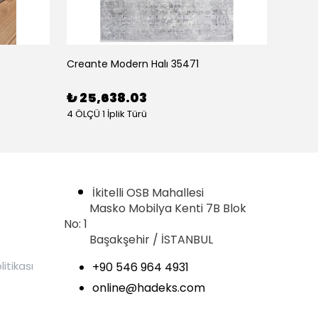
Creante Modern Halı 35471
Creant
₺ 25,638.03
₺ 16
4 ÖLÇÜ 1 İplik Türü
4 ÖLÇÜ 1
İkitelli OSB Mahallesi
Masko Mobilya Kenti 7B Blok
No: 1
Başakşehir / İSTANBUL
litikası
+90 546 964 4931
online@hadeks.com