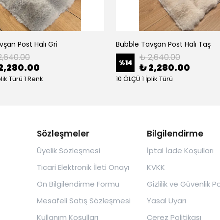
şan Post Halı Gri
Bubble Tavşan Post Halı Taş
2,640.00
₺ 2,640.00
%
14
2,280.00
₺ 2,280.00
plik Türü 1 Renk
10 ÖLÇÜ 1 İplik Türü
Sözleşmeler
Bilgilendirme
Üyelik Sözleşmesi
İptal İade Koşulları
Ticari Elektronik İleti Onayı
KVKK
Ön Bilgilendirme Formu
Gizlilik ve Güvenlik Po
Mesafeli Satış Sözleşmesi
Yasal Uyarı
Kullanım Koşulları
Çerez Politikası