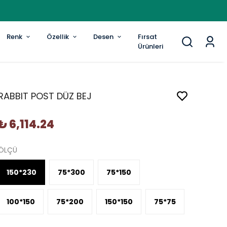
Renk
Özellik
Desen
Fırsat
Ürünleri
RABBIT POST DÜZ BEJ
₺ 6,114.24
ÖLÇÜ
150*230
75*300
75*150
100*150
75*200
150*150
75*75