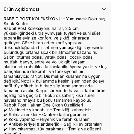
Ürün Açıklaması
RABBIT POST KOLEKSİYONU – Yumuşacık Dokunuş,
Sıcak Konfor
Rabbit Post Koleksiyonu halılar, 2,5 cm
yüksekliğindeki ultra yumuşak tüyleri ve suni süet
tabanı ile evinize konforu ve şıklığı bir arada
getiriyor. Göze hitap eden zarif yapısı ve
dokunulduğunda hissettiren yumuşaklığı sayesinde
bulunduğu ortama sıcak bir atmosfer kazandırır.
Salon, oturma odası, yatak odası, çocuk odası,
mutfak, banyo, antre ve yolluk gibi yaşam
alanlarında rahatlıkla kullanılabilir. Ayrıca yazlık ve kış
bahçelerinde dekoratif ve fonksiyonel bir
tamamlayıcıdır.(Not: Dış mekan kullanımına uygun
değildir.)Not: İlk kullanımda kesim işleminden dolayı
hafif tüy dökebilir, birkaç süpürme sonrasında
tamamen azalır. Kargo sürecinde havasız kalan ürün
açıldığında geçici bir koku oluşabilir; kısa süreli
havalandırmayla bu koku tamamen kaybolur.
Rabbit Post Halı’nın Öne Çıkan Özellikleri
✔️ Makinede yıkanabilir – Temizliği zahmetsiz
✔️ Solmaz renkler – Canlı ve kalıcı görünüm
✔️ Koku yapmaz – Hijyenik ve ferah kullanım
✔️ Antibakteriyel & antialerjik – Sağlıklı ev ortamları
✔️ Hav çıkarmaz, tüy bırakmaz – Temiz ve düzenli
görünüm