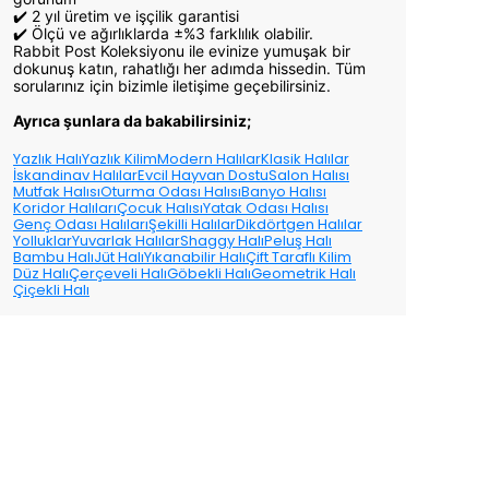
✔️ 2 yıl üretim ve işçilik garantisi
✔️ Ölçü ve ağırlıklarda ±%3 farklılık olabilir.
Rabbit Post Koleksiyonu ile evinize yumuşak bir
dokunuş katın, rahatlığı her adımda hissedin. Tüm
sorularınız için bizimle iletişime geçebilirsiniz.
Ayrıca şunlara da bakabilirsiniz;
Yazlık Halı
Yazlık Kilim
Modern Halılar
Klasik Halılar
İskandinav Halılar
Evcil Hayvan Dostu
Salon Halısı
Mutfak Halısı
Oturma Odası Halısı
Banyo Halısı
Koridor Halıları
Çocuk Halısı
Yatak Odası Halısı
Genç Odası Halıları
Şekilli Halılar
Dikdörtgen Halılar
Yolluklar
Yuvarlak Halılar
Shaggy Halı
Peluş Halı
Bambu Halı
Jüt Halı
Yıkanabilir Halı
Çift Taraflı Kilim
Düz Halı
Çerçeveli Halı
Göbekli Halı
Geometrik Halı
Çiçekli Halı