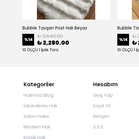
Bubble Tavşan Post Halı Beyaz
Bubble Tav
₺ 2,640.00
₺ 
%
14
%
14
₺ 2,280.00
₺ 
10 ÖLÇÜ 1 İplik Türü
10 ÖLÇÜ 1 İ
Kategoriler
Hesabım
Halımod Blog
Giriş Yap
İskandinav Halı
Kayıt Ol
Salon Halısı
İletişim
Modern Halı
S.S.S.
Klasik Halı