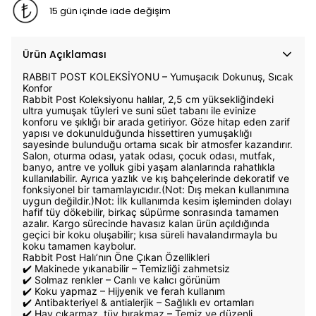
15 gün içinde iade değişim
Ürün Açıklaması
RABBIT POST KOLEKSİYONU – Yumuşacık Dokunuş, Sıcak
Konfor
Rabbit Post Koleksiyonu halılar, 2,5 cm yüksekliğindeki
ultra yumuşak tüyleri ve suni süet tabanı ile evinize
konforu ve şıklığı bir arada getiriyor. Göze hitap eden zarif
yapısı ve dokunulduğunda hissettiren yumuşaklığı
sayesinde bulunduğu ortama sıcak bir atmosfer kazandırır.
Salon, oturma odası, yatak odası, çocuk odası, mutfak,
banyo, antre ve yolluk gibi yaşam alanlarında rahatlıkla
kullanılabilir. Ayrıca yazlık ve kış bahçelerinde dekoratif ve
fonksiyonel bir tamamlayıcıdır.(Not: Dış mekan kullanımına
uygun değildir.)Not: İlk kullanımda kesim işleminden dolayı
hafif tüy dökebilir, birkaç süpürme sonrasında tamamen
azalır. Kargo sürecinde havasız kalan ürün açıldığında
geçici bir koku oluşabilir; kısa süreli havalandırmayla bu
koku tamamen kaybolur.
Rabbit Post Halı’nın Öne Çıkan Özellikleri
✔️ Makinede yıkanabilir – Temizliği zahmetsiz
✔️ Solmaz renkler – Canlı ve kalıcı görünüm
✔️ Koku yapmaz – Hijyenik ve ferah kullanım
✔️ Antibakteriyel & antialerjik – Sağlıklı ev ortamları
✔️ Hav çıkarmaz, tüy bırakmaz – Temiz ve düzenli