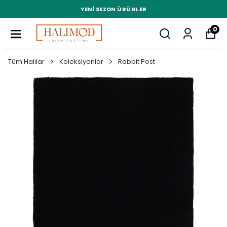
YENI SEZON ÜRÜNLER
0
Tüm Halılar
Koleksiyonlar
Rabbit Post