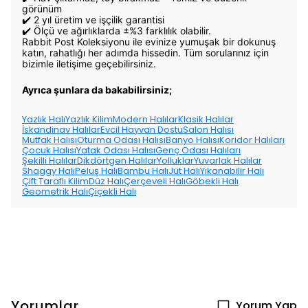
görünüm
✔️ 2 yıl üretim ve işçilik garantisi
✔️ Ölçü ve ağırlıklarda ±%3 farklılık olabilir.
Rabbit Post Koleksiyonu ile evinize yumuşak bir dokunuş
katın, rahatlığı her adımda hissedin. Tüm sorularınız için
bizimle iletişime geçebilirsiniz.
Ayrıca şunlara da bakabilirsiniz;
Yazlık Halı
Yazlık Kilim
Modern Halılar
Klasik Halılar
İskandinav Halılar
Evcil Hayvan Dostu
Salon Halısı
Mutfak Halısı
Oturma Odası Halısı
Banyo Halısı
Koridor Halıları
Çocuk Halısı
Yatak Odası Halısı
Genç Odası Halıları
Şekilli Halılar
Dikdörtgen Halılar
Yolluklar
Yuvarlak Halılar
Shaggy Halı
Peluş Halı
Bambu Halı
Jüt Halı
Yıkanabilir Halı
Çift Taraflı Kilim
Düz Halı
Çerçeveli Halı
Göbekli Halı
Geometrik Halı
Çiçekli Halı
Yorumlar
Yorum Yap