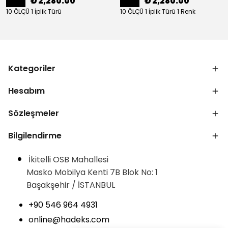
₺ 2,280.00
₺ 2,280.00
10 ÖLÇÜ 1 İplik Türü
10 ÖLÇÜ 1 İplik Türü 1 Renk
Kategoriler
Hesabım
Sözleşmeler
Bilgilendirme
İkitelli OSB Mahallesi
Masko Mobilya Kenti 7B Blok No: 1
Başakşehir / İSTANBUL
+90 546 964 4931
online@hadeks.com